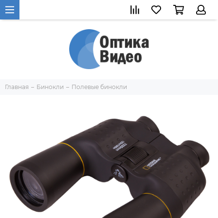
Главная
Бинокли
Полевые бинокли