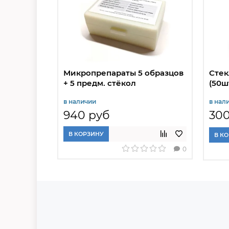
Микропрепараты 5 образцов
Стек
+ 5 предм. стёкол
(50шт
в наличии
в нал
940 руб
300
В КОРЗИНУ
В К
0