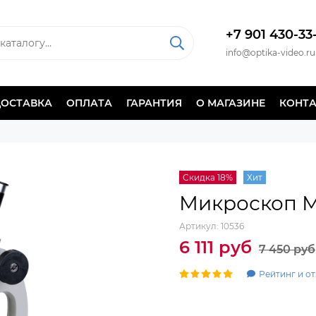
+7 901 430-33
info@optika-video.ru
ДОСТАВКА
ОПЛАТА
ГАРАНТИЯ
О МАГАЗИНЕ
КОНТ
Скидка 18%
Хит
Микроскоп М
Артикул:
10536
6 111 руб
7 450 руб
Рейтинг и от