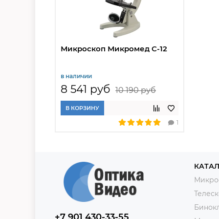
Микроскоп Микромед С-12
в наличии
8 541 руб
10 190 руб
В КОРЗИНУ
1
КАТАЛ
Микро
Телес
Бинок
+7 901 430-33-55