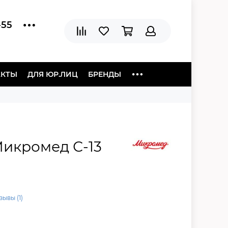
-55
АКТЫ
ДЛЯ ЮР.ЛИЦ
БРЕНДЫ
икромед С-13
зывы (1)