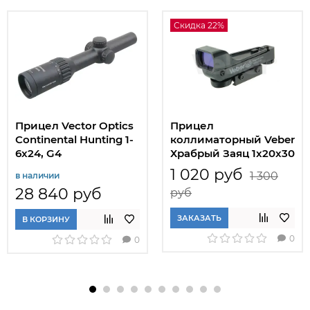
Скидка 22%
Прицел Vector Optics
Прицел
Continental Hunting 1-
коллиматорный Veber
6x24, G4
Храбрый Заяц 1x20x30
RD
1 020 руб
1 300
в наличии
28 840 руб
руб
ЗАКАЗАТЬ
В КОРЗИНУ
0
0