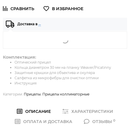
Доставка в
…
Комплектация:
Оптический прицел
Кольца диаметром 30 мм на планку Weaver/Picatinny
Защитные крышки для объектива и окуляра
Салфетка из микрофибры для очистки оптики
Инструкция
Категории:
Прицелы
,
Прицелы коллиматорные
ОПИСАНИЕ
ХАРАКТЕРИСТИКИ
0
ОПЛАТА И ДОСТАВКА
ОТЗЫВЫ