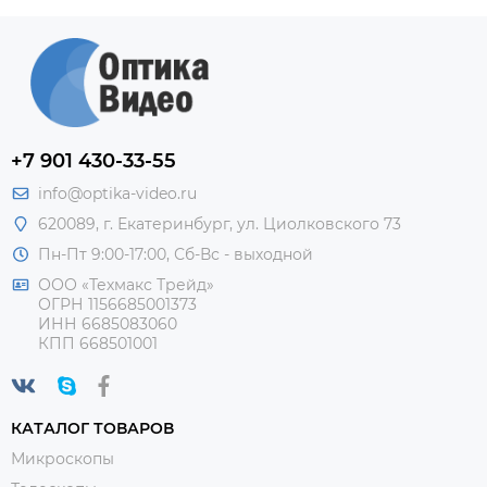
+7 901 430-33-55
info@optika-video.ru
620089, г. Екатеринбург, ул. Циолковского 73
Пн-Пт 9:00-17:00, Сб-Вс - выходной
ООО «Техмакс Трейд»
ОГРН 1156685001373
ИНН 6685083060
КПП 668501001
КАТАЛОГ ТОВАРОВ
Микроскопы