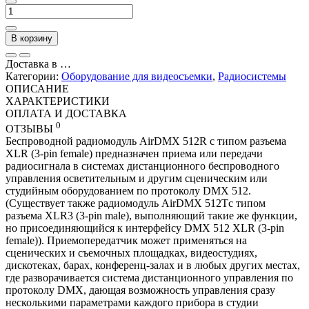
В корзину
Доставка в
…
Категории:
Оборудование для видеосъемки
,
Радиосистемы
ОПИСАНИЕ
ХАРАКТЕРИСТИКИ
ОПЛАТА И ДОСТАВКА
0
ОТЗЫВЫ
Беспроводной радиомодуль AirDMX 512R с типом разъема
XLR (3-pin female) предназначен приема или передачи
радиосигнала в системах дистанционного беспроводного
управления осветительным и другим сценическим или
студийным оборудованием по протоколу DMX 512.
(Существует также радиомодуль AirDMX 512Tс типом
разъема XLR3 (3-pin male), выполняющий такие же функции,
но присоединяющийся к интерфейсу DMX 512 XLR (3-pin
female)). Приемопередатчик может применяться на
сценических и съемочных площадках, видеостудиях,
дискотеках, барах, конференц-залах и в любых других местах,
где разворачивается система дистанционного управления по
протоколу DMX, дающая возможность управления сразу
несколькими параметрами каждого прибора в студии