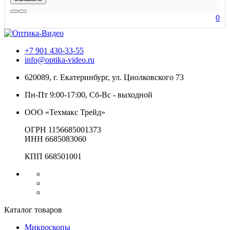
0
+7 901 430-33-55
info@optika-video.ru
620089, г. Екатеринбург, ул. Циолковского 73
Пн-Пт 9:00-17:00, Сб-Вс - выходной
ООО «Техмакс Трейд»
ОГРН 1156685001373
ИНН 6685083060
КПП 668501001
Каталог товаров
Микроскопы