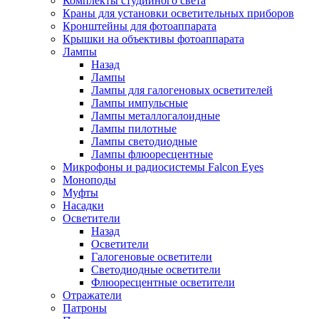
Комплекты студийного света
Краны для установки осветительных приборов
Кронштейны для фотоаппарата
Крышки на объективы фотоаппарата
Лампы
Назад
Лампы
Лампы для галогеновых осветителей
Лампы импульсные
Лампы металлогалоидные
Лампы пилотные
Лампы светодиодные
Лампы флюоресцентные
Микрофоны и радиосистемы Falcon Eyes
Моноподы
Муфты
Насадки
Осветители
Назад
Осветители
Галогеновые осветители
Светодиодные осветители
Флюоресцентные осветители
Отражатели
Патроны