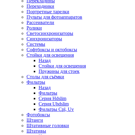
Перекладины
Переходники
Портретные тарелки
Пульты для фотоаппаратов
Рассеиватели
Ролики
Светосинхронизаторы
Синхронизаторы
Системы
Софтбоксы и октобоксы
Стойки для освещения
Назад
Стойки для освещения
Пружины для стоек
Столы для съёмки
Фильтры
Назад
Фильтры
Серия Hdslim
Серия Uhdslim
Фильтры Cpl, Uv
Фотобоксы
Штанги
Штативные головки
Штативы