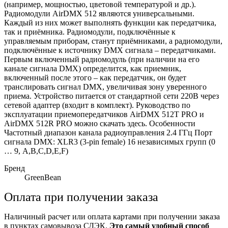
(например, мощностью, цветовой температурой и др.).
Радиомодули AirDMX 512 являются универсальными.
Каждый из них может выполнять функции как передатчика,
так и приёмника. Радиомодули, подключённые к
управляемым приборам, станут приёмниками, а радиомодули,
подключённые к источнику DMX сигнала – передатчиками.
Первым включенный радиомодуль (при наличии на его
канале сигнала DMX) определится, как приемник,
включенный после этого – как передатчик, он будет
транслировать сигнал DMX, увеличивая зону уверенного
приема. Устройство питается от стандартной сети 220В через
сетевой адаптер (входит в комплект). Руководство по
эксплуатации приемопередатчиков AirDMX 512T PRO и
AirDMX 512R PRO можно скачать здесь. Особенности
Частотный диапазон канала радиоуправления 2.4 ГГц Порт
сигнала DMX: XLR3 (3-pin female) 16 независимых групп (0
… 9, A,B,C,D,E,F)
Бренд
GreenBean
Оплата при получении заказа
Наличиный расчет или оплата картами при получении заказа
в пунктах самовывоза СДЭК.
Это самый удобный способ