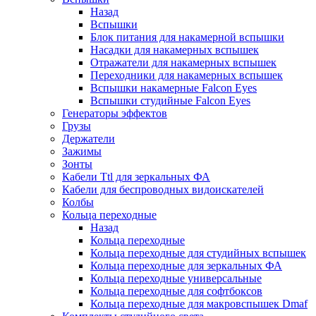
Назад
Вспышки
Блок питания для накамерной вспышки
Насадки для накамерных вспышек
Отражатели для накамерных вспышек
Переходники для накамерных вспышек
Вспышки накамерные Falcon Eyes
Вспышки студийные Falcon Eyes
Генераторы эффектов
Грузы
Держатели
Зажимы
Зонты
Кабели Ttl для зеркальных ФА
Кабели для беспроводных видоискателей
Колбы
Кольца переходные
Назад
Кольца переходные
Кольца переходные для студийных вспышек
Кольца переходные для зеркальных ФА
Кольца переходные универсальные
Кольца переходные для софтбоксов
Кольца переходные для макровспышек Dmaf