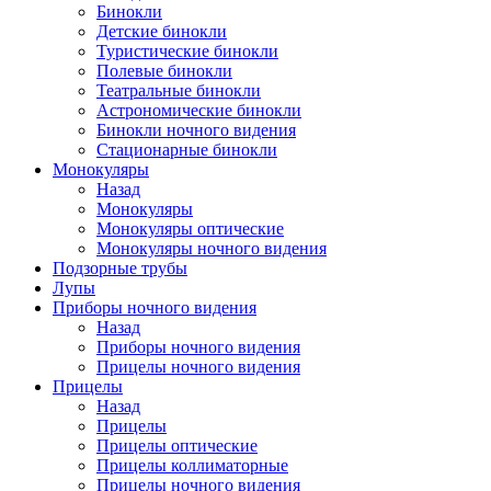
Бинокли
Детские бинокли
Туристические бинокли
Полевые бинокли
Театральные бинокли
Астрономические бинокли
Бинокли ночного видения
Стационарные бинокли
Монокуляры
Назад
Монокуляры
Монокуляры оптические
Монокуляры ночного видения
Подзорные трубы
Лупы
Приборы ночного видения
Назад
Приборы ночного видения
Прицелы ночного видения
Прицелы
Назад
Прицелы
Прицелы оптические
Прицелы коллиматорные
Прицелы ночного видения