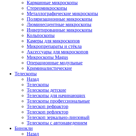
Карманные микроскопы
Стереомикроскопы
Металлографические микроскопы
Поляризационные микроскопы
Люминесцентные микроскопы
Инвертированные микроскопы
Кольпоскопы
Камеры для микроскопов
Микропрепараты и стёкла
Аксессуары для микроскопов
Микроскопы Magus
Операционные модульные
Криминалистические
Телескопы
Назад
Телескопы
Телескопы детские
Телескопы для начинающих
Телескопы профессиональные
Телескоп рефрактор
Телескоп рефлектор
Телескоп зеркально-линзовый
Телескопы с автонаведением
Бинокли
Назад