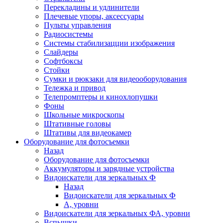
Перекладины и удлинители
Плечевые упоры, аксессуары
Пульты управления
Радиосистемы
Системы стабилизацции изображения
Слайдеры
Софтбоксы
Стойки
Сумки и рюкзаки для видеооборудования
Тележка и привод
Телепромптеры и кинохлопушки
Фоны
Школьные микроскопы
Штативные головы
Штативы для видеокамер
Оборудование для фотосъемки
Назад
Оборудование для фотосъемки
Аккумуляторы и зарядные устройства
Видоискатели для зеркальных Ф
Назад
Видоискатели для зеркальных Ф
А, уровни
Видоискатели для зеркальных ФА, уровни
Вспышки