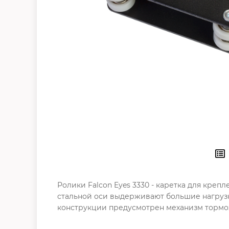
Ролики Falcon Eyes 3330 - каретка для креп
стальной оси выдерживают большие нагрузк
конструкции предусмотрен механизм тормо