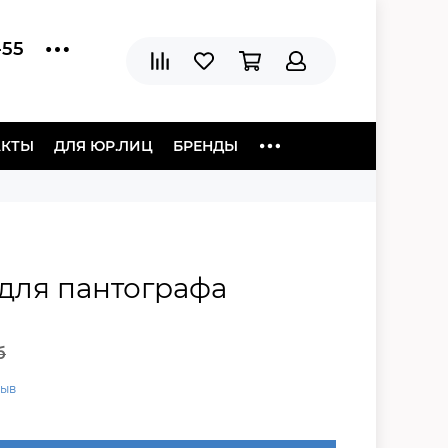
-55
АКТЫ
ДЛЯ ЮР.ЛИЦ
БРЕНДЫ
 для пантографа
б
зыв