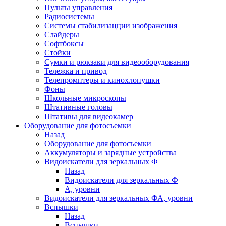
Пульты управления
Радиосистемы
Системы стабилизацции изображения
Слайдеры
Софтбоксы
Стойки
Сумки и рюкзаки для видеооборудования
Тележка и привод
Телепромптеры и кинохлопушки
Фоны
Школьные микроскопы
Штативные головы
Штативы для видеокамер
Оборудование для фотосъемки
Назад
Оборудование для фотосъемки
Аккумуляторы и зарядные устройства
Видоискатели для зеркальных Ф
Назад
Видоискатели для зеркальных Ф
А, уровни
Видоискатели для зеркальных ФА, уровни
Вспышки
Назад
Вспышки