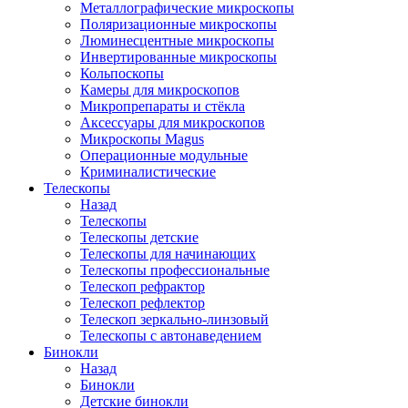
Металлографические микроскопы
Поляризационные микроскопы
Люминесцентные микроскопы
Инвертированные микроскопы
Кольпоскопы
Камеры для микроскопов
Микропрепараты и стёкла
Аксессуары для микроскопов
Микроскопы Magus
Операционные модульные
Криминалистические
Телескопы
Назад
Телескопы
Телескопы детские
Телескопы для начинающих
Телескопы профессиональные
Телескоп рефрактор
Телескоп рефлектор
Телескоп зеркально-линзовый
Телескопы с автонаведением
Бинокли
Назад
Бинокли
Детские бинокли