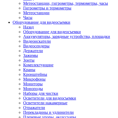
Метеостанции, гигрометры, термометры, часы
Гигрометры и термометры
Метеостанции
Часы
Оборудование для видеосъемки
Назад
Оборудование для видеосъемки
Аккумуляторы, зарядные устройства, площадки
Видеоискатели
Видеосендеры
Держатели
Зажимы
Зонты
Комплектующие
Краны
Кронштейны
Микрофоны
Мониторы
Моноподы
Наборы для чистки
Осветители для видеосъемки
Осветители накамерные
Отражатели
Перекладины и удлинители
Плечевые упоры, аксессуары