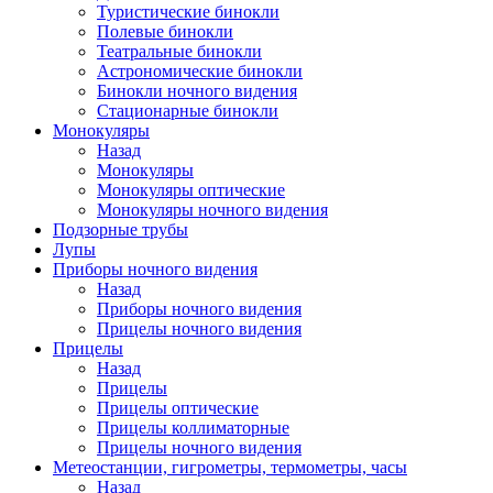
Туристические бинокли
Полевые бинокли
Театральные бинокли
Астрономические бинокли
Бинокли ночного видения
Стационарные бинокли
Монокуляры
Назад
Монокуляры
Монокуляры оптические
Монокуляры ночного видения
Подзорные трубы
Лупы
Приборы ночного видения
Назад
Приборы ночного видения
Прицелы ночного видения
Прицелы
Назад
Прицелы
Прицелы оптические
Прицелы коллиматорные
Прицелы ночного видения
Метеостанции, гигрометры, термометры, часы
Назад