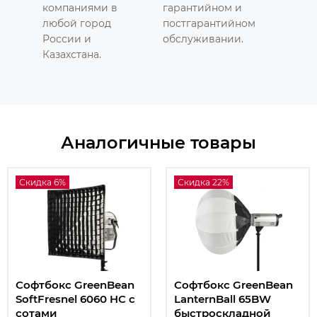
компаниями в
гарантийном и
любой город
постгарантийном
России и
обслуживании.
Казахстана.
Аналогичные товары
Скидка 6%
Скидка 22%
Софтбокс GreenBean
Софтбокс GreenBean
SoftFresnel 6060 HC с
LanternBall 65BW
сотами
быстроскладной