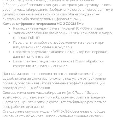
специально разработаны для минимизации искажений
(аберраций), обеспечивая четкую и контрастную картинку на всех
уровнях масштабирования. Изображение остается естественным и
детализированным независимо от способа наблюдения —
визуально либо посредством цифровой съемки.
Камера цифрового микроскопа MC-2 ZOOM 5Mp
Разрешение камеры - 5 мегапикселей (CMOS-матрица)
Запись изображений размером 2560x1920 пикселей и видео
формата Full HD
Параллельная работа с изображением на экране и при
визуальном наблюдении в окуляры
Просмотр результатов анализа на монитор или передача
данных на компьютер
В комплекте – специализированное ПО для обработки,
измерений и аннотаций снимков
Данный микроскоп выполнен по оптической системе Грену;
двухобъективная схема расположена под углом относительно
образца, обеспечивая четкий объемный эффект визуализации
пространственных образцов.
Система изменения масштабирования (от 0,7x до 4,5x) дает
возможность плавно менять изображение объекта в пределах
шести раз. При этом оптика сохраняет стабильную резкость во
всем рабочем диапазоне.
Стандартные окуляры модели WF 10×/20 обеспечивают общее
усиление от 7 до 45 крат. Дополнительные сменные окуляры