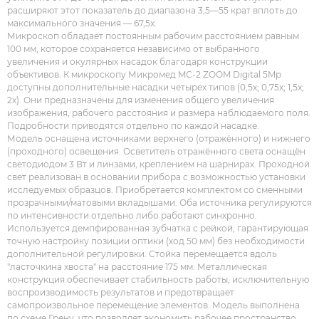
расширяют этот показатель до диапазона 3,5—55 крат вплоть до
максимального значения — 67,5x.
Микроскоп обладает постоянным рабочим расстоянием равным
100 мм, которое сохраняется независимо от выбранного
увеличения и окулярных насадок благодаря конструкции
объективов. К микроскопу Микромед MC-2 ZOOM Digital 5Mp
доступны дополнительные насадки четырех типов (0,5x; 0,75x; 1,5x;
2x). Они предназначены для изменения общего увеличения
изображения, рабочего расстояния и размера наблюдаемого поля.
Подробности приводятся отдельно по каждой насадке.
Модель оснащена источниками верхнего (отражённого) и нижнего
(проходного) освещения. Осветитель отражённого света оснащён
светодиодом 3 Вт и линзами, креплением на шарнирах. Проходной
свет реализован в основании прибора с возможностью установки
исследуемых образцов. Приобретается комплектом со сменными
прозрачными/матовыми вкладышами. Оба источника регулируются
по интенсивности отдельно либо работают синхронно.
Используется демпфированная зубчатка с рейкой, гарантирующая
точную настройку позиции оптики (ход 50 мм) без необходимости
дополнительной регулировки. Стойка перемещается вдоль
"ласточкина хвоста" на расстояние 175 мм. Металлическая
конструкция обеспечивает стабильность работы, исключительную
воспроизводимость результатов и предотвращает
самопроизвольное перемещение элементов. Модель выполнена
по схеме Грену, что позволяет экономить рабочее пространство.