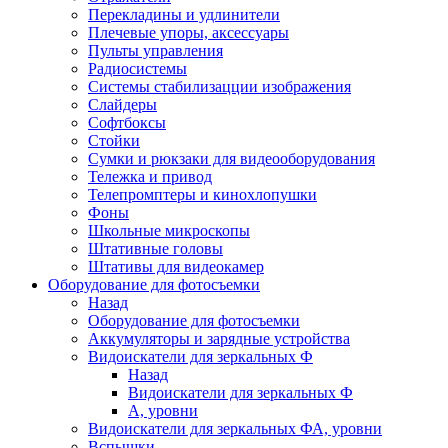
Перекладины и удлинители
Плечевые упоры, аксессуары
Пульты управления
Радиосистемы
Системы стабилизацции изображения
Слайдеры
Софтбоксы
Стойки
Сумки и рюкзаки для видеооборудования
Тележка и привод
Телепромптеры и кинохлопушки
Фоны
Школьные микроскопы
Штативные головы
Штативы для видеокамер
Оборудование для фотосъемки
Назад
Оборудование для фотосъемки
Аккумуляторы и зарядные устройства
Видоискатели для зеркальных Ф
Назад
Видоискатели для зеркальных Ф
А, уровни
Видоискатели для зеркальных ФА, уровни
Вспышки