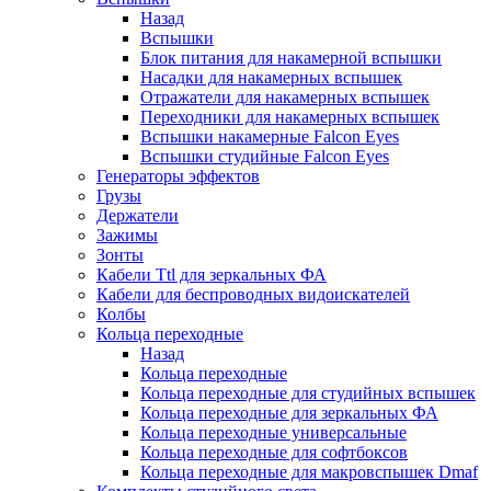
Назад
Вспышки
Блок питания для накамерной вспышки
Насадки для накамерных вспышек
Отражатели для накамерных вспышек
Переходники для накамерных вспышек
Вспышки накамерные Falcon Eyes
Вспышки студийные Falcon Eyes
Генераторы эффектов
Грузы
Держатели
Зажимы
Зонты
Кабели Ttl для зеркальных ФА
Кабели для беспроводных видоискателей
Колбы
Кольца переходные
Назад
Кольца переходные
Кольца переходные для студийных вспышек
Кольца переходные для зеркальных ФА
Кольца переходные универсальные
Кольца переходные для софтбоксов
Кольца переходные для макровспышек Dmaf