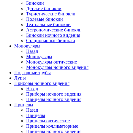
Бинокли
Детские бинокли
Туристические бинокли
Полевые бинокли
Театральные бинокли
Астрономические бинокли
Бинокли ночного видения
Стационарные бинокли
Монокуляры
Назад
Монокуляры
Монокуляры оптические
Монокуляры ночного видения
Подзорные трубы
Лупы
Приборы ночного видения
Назад
Приборы ночного видения
Прицелы ночного видения
Прицелы
Назад
Прицелы
Прицелы оптические
Прицелы коллиматорные
Прицелы ночного видения