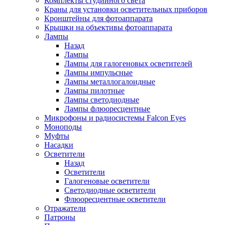
Комплекты студийного света
Краны для установки осветительных приборов
Кронштейны для фотоаппарата
Крышки на объективы фотоаппарата
Лампы
Назад
Лампы
Лампы для галогеновых осветителей
Лампы импульсные
Лампы металлогалоидные
Лампы пилотные
Лампы светодиодные
Лампы флюоресцентные
Микрофоны и радиосистемы Falcon Eyes
Моноподы
Муфты
Насадки
Осветители
Назад
Осветители
Галогеновые осветители
Светодиодные осветители
Флюоресцентные осветители
Отражатели
Патроны