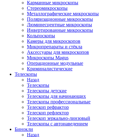
Карманные микроскопы
Стереомикроскопы
Металлографические микроскопы
Поляризационные микроскопы
Люминесцентные микроскопы
Инвертированные микроскопы
Кольпоскопы
Камеры для микроскопов
Микропрепараты и стёкла
Аксессуары для микроскопов
Микроскопы Magus
Операционные модульные
Криминалистические
Телескопы
Назад
Телескопы
Телескопы детские
Телескопы для начинающих
Телескопы профессиональные
Телескоп рефрактор
Телескоп рефлектор
Телескоп зеркально-линзовый
Телескопы с автонаведением
Бинокли
Назад