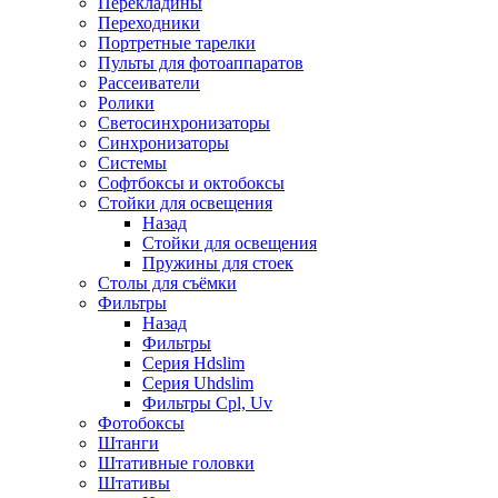
Перекладины
Переходники
Портретные тарелки
Пульты для фотоаппаратов
Рассеиватели
Ролики
Светосинхронизаторы
Синхронизаторы
Системы
Софтбоксы и октобоксы
Стойки для освещения
Назад
Стойки для освещения
Пружины для стоек
Столы для съёмки
Фильтры
Назад
Фильтры
Серия Hdslim
Серия Uhdslim
Фильтры Cpl, Uv
Фотобоксы
Штанги
Штативные головки
Штативы