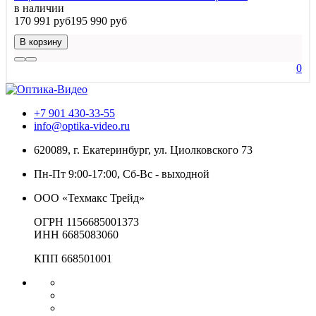
в наличии
170 991 руб
195 990 руб
В корзину
0
+7 901 430-33-55
info@optika-video.ru
620089, г. Екатеринбург, ул. Циолковского 73
Пн-Пт 9:00-17:00, Сб-Вс - выходной
ООО «Техмакс Трейд»
ОГРН 1156685001373
ИНН 6685083060
КПП 668501001