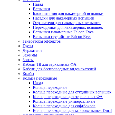
Назад
Вспышки
Блок питания для накамерной вспышки
Насадки для накамерных вспышек
Отражатели для накамерных вспышек
Переходники для накамерных вспышек
Вспышки накамерные Falcon Eyes
Вспышки студийные Falcon Eyes
Генераторы эффектов
Грузы
Держатели
Зажимы
Зонты
Кабели Ttl для зеркальных ФА
Кабели для беспроводных видоискателей
Колбы
Кольца переходные
Назад
Кольца переходные
Кольца переходные для студийных вспышек
Кольца переходные для зеркальных ФА
Кольца переходные универсальные
Кольца переходные для софтбоксов
Кольца переходные для макровспышек Dmaf