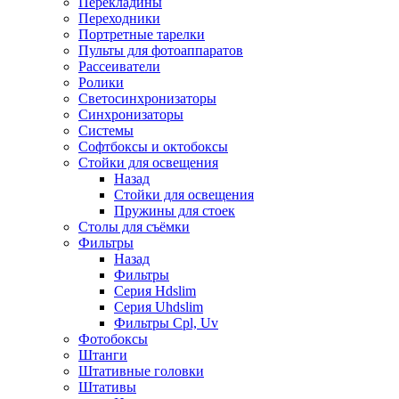
Перекладины
Переходники
Портретные тарелки
Пульты для фотоаппаратов
Рассеиватели
Ролики
Светосинхронизаторы
Синхронизаторы
Системы
Софтбоксы и октобоксы
Стойки для освещения
Назад
Стойки для освещения
Пружины для стоек
Столы для съёмки
Фильтры
Назад
Фильтры
Серия Hdslim
Серия Uhdslim
Фильтры Cpl, Uv
Фотобоксы
Штанги
Штативные головки
Штативы