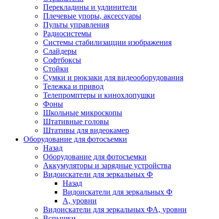
Перекладины и удлинители
Плечевые упоры, аксессуары
Пульты управления
Радиосистемы
Системы стабилизацции изображения
Слайдеры
Софтбоксы
Стойки
Сумки и рюкзаки для видеооборудования
Тележка и привод
Телепромптеры и кинохлопушки
Фоны
Школьные микроскопы
Штативные головы
Штативы для видеокамер
Оборудование для фотосъемки
Назад
Оборудование для фотосъемки
Аккумуляторы и зарядные устройства
Видоискатели для зеркальных Ф
Назад
Видоискатели для зеркальных Ф
А, уровни
Видоискатели для зеркальных ФА, уровни
Вспышки