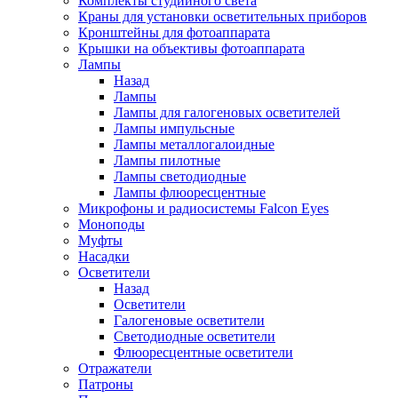
Комплекты студийного света
Краны для установки осветительных приборов
Кронштейны для фотоаппарата
Крышки на объективы фотоаппарата
Лампы
Назад
Лампы
Лампы для галогеновых осветителей
Лампы импульсные
Лампы металлогалоидные
Лампы пилотные
Лампы светодиодные
Лампы флюоресцентные
Микрофоны и радиосистемы Falcon Eyes
Моноподы
Муфты
Насадки
Осветители
Назад
Осветители
Галогеновые осветители
Светодиодные осветители
Флюоресцентные осветители
Отражатели
Патроны