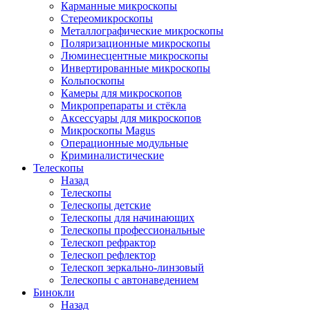
Карманные микроскопы
Стереомикроскопы
Металлографические микроскопы
Поляризационные микроскопы
Люминесцентные микроскопы
Инвертированные микроскопы
Кольпоскопы
Камеры для микроскопов
Микропрепараты и стёкла
Аксессуары для микроскопов
Микроскопы Magus
Операционные модульные
Криминалистические
Телескопы
Назад
Телескопы
Телескопы детские
Телескопы для начинающих
Телескопы профессиональные
Телескоп рефрактор
Телескоп рефлектор
Телескоп зеркально-линзовый
Телескопы с автонаведением
Бинокли
Назад