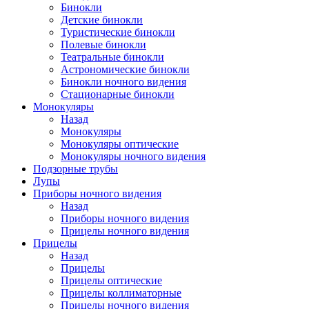
Бинокли
Детские бинокли
Туристические бинокли
Полевые бинокли
Театральные бинокли
Астрономические бинокли
Бинокли ночного видения
Стационарные бинокли
Монокуляры
Назад
Монокуляры
Монокуляры оптические
Монокуляры ночного видения
Подзорные трубы
Лупы
Приборы ночного видения
Назад
Приборы ночного видения
Прицелы ночного видения
Прицелы
Назад
Прицелы
Прицелы оптические
Прицелы коллиматорные
Прицелы ночного видения