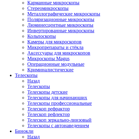
Карманные микроскопы
Стереомикроскопы
Металлографические микроскопы
Поляризационные микроскопы
Люминесцентные микроскопы
Инвертированные микроскопы
Кольпоскопы
Камеры для микроскопов
Микропрепараты и стёкла
Аксессуары для микроскопов
Микроскопы Magus
Операционные модульные
Криминалистические
Телескопы
Назад
Телескопы
Телескопы детские
Телескопы для начинающих
Телескопы профессиональные
Телескоп рефрактор
Телескоп рефлектор
Телескоп зеркально-линзовый
Телескопы с автонаведением
Бинокли
Назад