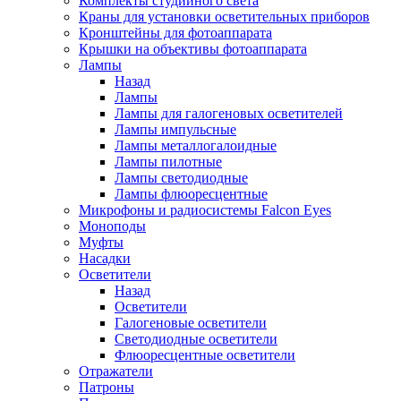
Комплекты студийного света
Краны для установки осветительных приборов
Кронштейны для фотоаппарата
Крышки на объективы фотоаппарата
Лампы
Назад
Лампы
Лампы для галогеновых осветителей
Лампы импульсные
Лампы металлогалоидные
Лампы пилотные
Лампы светодиодные
Лампы флюоресцентные
Микрофоны и радиосистемы Falcon Eyes
Моноподы
Муфты
Насадки
Осветители
Назад
Осветители
Галогеновые осветители
Светодиодные осветители
Флюоресцентные осветители
Отражатели
Патроны