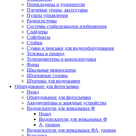
Перекладины и удлинители
Плечевые упоры, аксессуары
Пульты управления
Радиосистемы
Системы стабилизацции изображения
Слайдеры
Софтбоксы
Стойки
Сумки и рюкзаки для видеооборудования
Тележка и привод
Телепромптеры и кинохлопушки
Фоны
Школьные микроскопы
Штативные головы
Штативы для видеокамер
Оборудование для фотосъемки
Назад
Оборудование для фотосъемки
Аккумуляторы и зарядные устройства
Видоискатели для зеркальных Ф
Назад
Видоискатели для зеркальных Ф
А, уровни
Видоискатели для зеркальных ФА, уровни
Вспышки