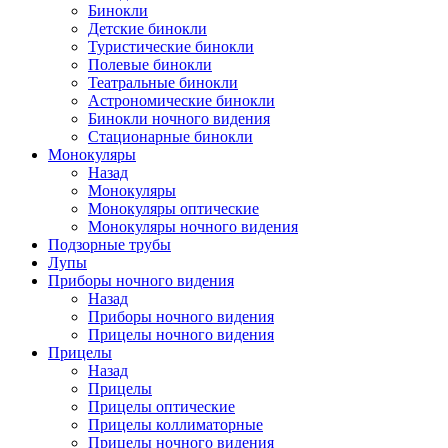
Бинокли
Детские бинокли
Туристические бинокли
Полевые бинокли
Театральные бинокли
Астрономические бинокли
Бинокли ночного видения
Стационарные бинокли
Монокуляры
Назад
Монокуляры
Монокуляры оптические
Монокуляры ночного видения
Подзорные трубы
Лупы
Приборы ночного видения
Назад
Приборы ночного видения
Прицелы ночного видения
Прицелы
Назад
Прицелы
Прицелы оптические
Прицелы коллиматорные
Прицелы ночного видения