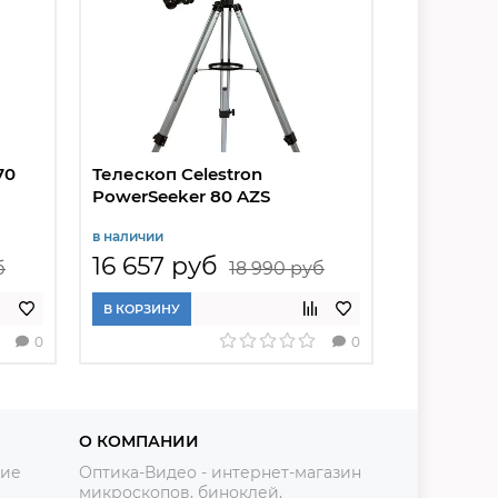
70
Телескоп Celestron
Телескоп 
PowerSeeker 80 AZS
60/700 AZ
в наличии
в наличии
16 657 руб
16 742
б
18 990 руб
В КОРЗИНУ
В КОРЗИНУ
0
0
О КОМПАНИИ
ние
Оптика-Видео - интернет-магазин
микроскопов, биноклей,