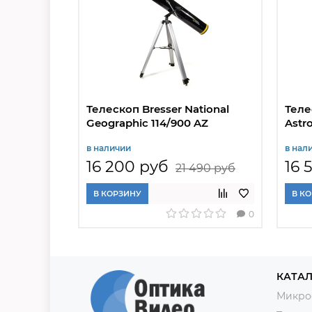
Телескоп Bresser National
Теле
Geographic 114/900 AZ
Astr
в наличии
в нал
16 200 руб
16 
21 490 руб
В КОРЗИНУ
В К
0
КАТАЛ
Микро