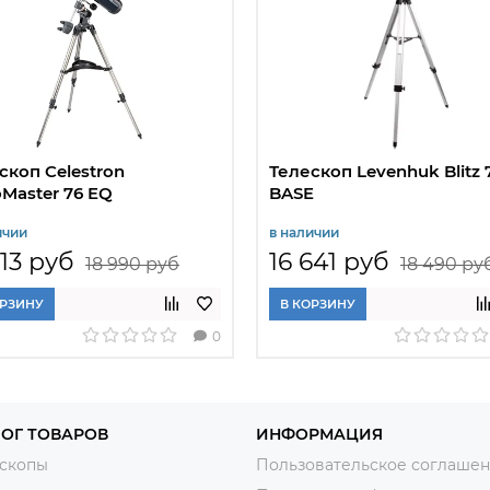
скоп Celestron
Телескоп Levenhuk Blitz 
oMaster 76 EQ
BASE
ичии
в наличии
513 руб
16 641 руб
18 990 руб
18 490 ру
ОРЗИНУ
В КОРЗИНУ
0
ОГ ТОВАРОВ
ИНФОРМАЦИЯ
скопы
Пользовательское соглаше