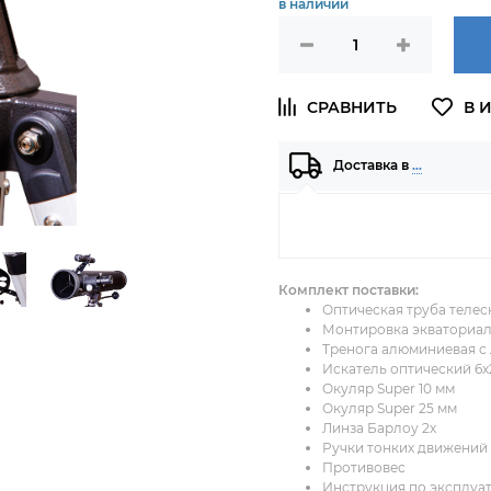
в наличии
Доставка в
…
Комплект поставки:
Оптическая труба телес
Монтировка экваториа
Тренога алюминиевая с 
Искатель оптический 6x
Окуляр Super 10 мм
Окуляр Super 25 мм
Линза Барлоу 2х
Ручки тонких движений
Противовес
Инструкция по эксплуа