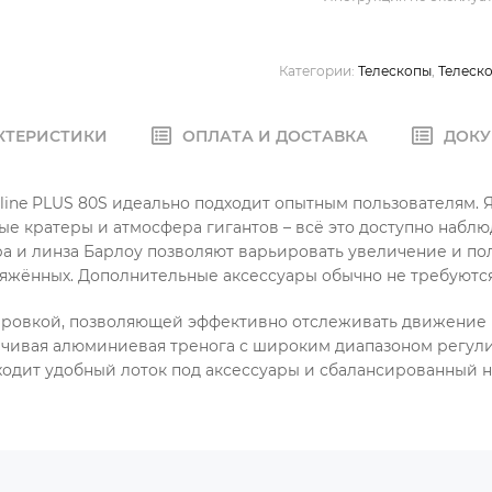
Категории:
Телескопы
,
Телеск
КТЕРИСТИКИ
ОПЛАТА И ДОСТАВКА
ДОКУ
ine PLUS 80S идеально подходит опытным пользователям. Я
ые кратеры и атмосфера гигантов – всё это доступно набл
ра и линза Барлоу позволяют варьировать увеличение и по
яжённых. Дополнительные аксессуары обычно не требуются
ровкой, позволяющей эффективно отслеживать движение н
йчивая алюминиевая тренога с широким диапазоном регули
ходит удобный лоток под аксессуары и сбалансированный 