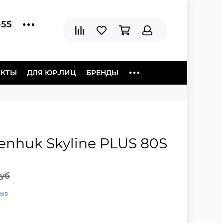
-55
АКТЫ
ДЛЯ ЮР.ЛИЦ
БРЕНДЫ
enhuk Skyline PLUS 80S
руб
зыв