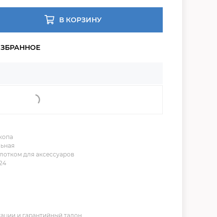
В КОРЗИНУ
копа
льная
лотком для аксессуаров
24
тации и гарантийный талон