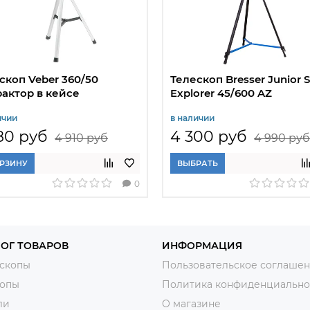
скоп Veber 360/50
Телескоп Bresser Junior 
актор в кейсе
Explorer 45/600 AZ
ичии
в наличии
80 руб
4 300 руб
4 910 руб
4 990 руб
ОРЗИНУ
ВЫБРАТЬ
0
ОГ ТОВАРОВ
ИНФОРМАЦИЯ
скопы
Пользовательское соглаше
копы
Политика конфиденциально
ли
О магазине