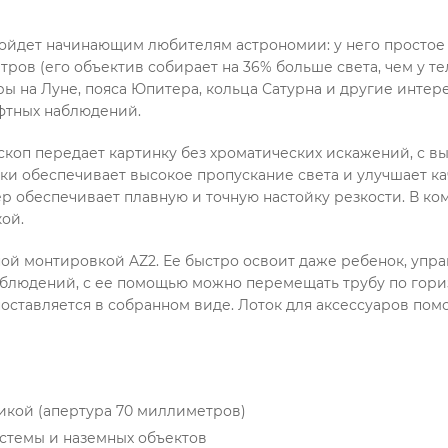
дойдет начинающим любителям астрономии: у него простое 
ров (его объектив собирает на 36% больше света, чем у т
ры на Луне, пояса Юпитера, кольца Сатурна и другие интер
фтных наблюдений.
скоп передает картинку без хроматических искажений, с в
ки обеспечивает высокое пропускание света и улучшает к
 обеспечивает плавную и точную настойку резкости. В комп
ой.
ной монтировкой AZ2. Ее быстро освоит даже ребенок, упр
аблюдений, с ее помощью можно перемещать трубу по гори
оставляется в собранном виде. Лоток для аксессуаров помо
икой (апертура 70 миллиметров)
стемы и наземных объектов