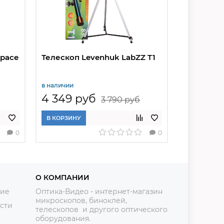
Space
Телескоп Levenhuk LabZZ T1
Телескоп 
BASE
в наличии
в наличии
4 349 руб
5 391 р
3 790 руб
В КОРЗИНУ
В КОРЗИНУ
0
0
О КОМПАНИИ
ние
Оптика-Видео - интернет-магазин
микроскопов, биноклей,
сти
телескопов и другого оптического
оборудования.