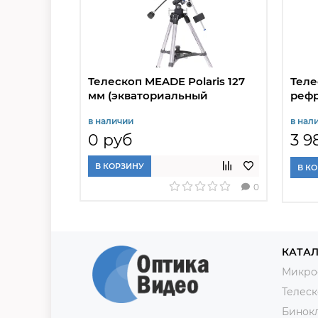
Телескоп MEADE Polaris 127
Теле
мм (экваториальный
рефр
рефлектор)
в наличии
в нал
0 руб
3 9
В КОРЗИНУ
В К
0
КАТАЛ
Микро
Телес
Бинок