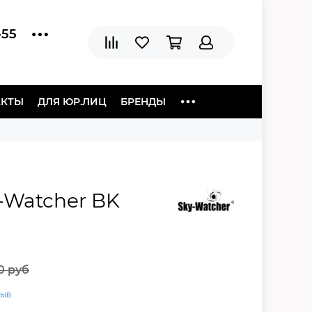
-55
АКТЫ
ДЛЯ ЮР.ЛИЦ
БРЕНДЫ
-Watcher BK
0 руб
зыв