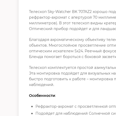
Телескоп Sky-Watcher BK 707AZ2 хорошо по
рефрактор-ахромат с апертурой 70 миллимет
миллиметров). В этот телескоп видны крате
Оптический прибор подойдет и для ландша
Благодаря ахроматическому объективу теле
объектов. Многослойное просветление опти
оптическим искателем 5x24. Реечный фокусер
Бленда помогает бороться с боковой засветк
Телескоп комплектуется простой азимуталь
Эта монтировка подойдет для визуальных н
быстро подготовить к работе – монтировка п
наблюдений.
Особенности
:
Рефрактор-ахромат с просветленной опт
Подойдет для наблюдений Солнечной си