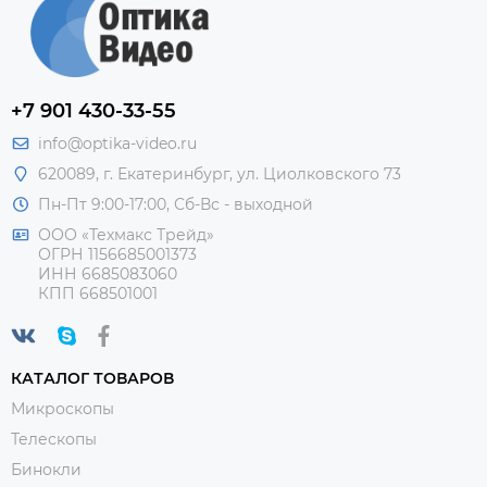
+7 901 430-33-55
info@optika-video.ru
620089, г. Екатеринбург, ул. Циолковского 73
Пн-Пт 9:00-17:00, Сб-Вс - выходной
ООО «Техмакс Трейд»
ОГРН 1156685001373
ИНН 6685083060
КПП 668501001
КАТАЛОГ ТОВАРОВ
Микроскопы
Телескопы
Бинокли