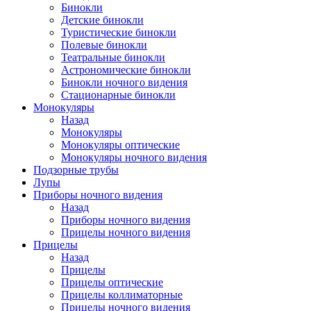
Бинокли
Детские бинокли
Туристические бинокли
Полевые бинокли
Театральные бинокли
Астрономические бинокли
Бинокли ночного видения
Стационарные бинокли
Монокуляры
Назад
Монокуляры
Монокуляры оптические
Монокуляры ночного видения
Подзорные трубы
Лупы
Приборы ночного видения
Назад
Приборы ночного видения
Прицелы ночного видения
Прицелы
Назад
Прицелы
Прицелы оптические
Прицелы коллиматорные
Прицелы ночного видения