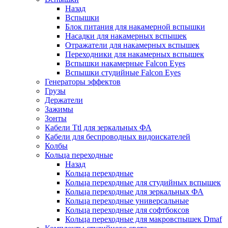
Назад
Вспышки
Блок питания для накамерной вспышки
Насадки для накамерных вспышек
Отражатели для накамерных вспышек
Переходники для накамерных вспышек
Вспышки накамерные Falcon Eyes
Вспышки студийные Falcon Eyes
Генераторы эффектов
Грузы
Держатели
Зажимы
Зонты
Кабели Ttl для зеркальных ФА
Кабели для беспроводных видоискателей
Колбы
Кольца переходные
Назад
Кольца переходные
Кольца переходные для студийных вспышек
Кольца переходные для зеркальных ФА
Кольца переходные универсальные
Кольца переходные для софтбоксов
Кольца переходные для макровспышек Dmaf