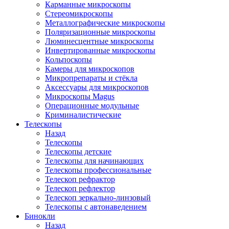
Карманные микроскопы
Стереомикроскопы
Металлографические микроскопы
Поляризационные микроскопы
Люминесцентные микроскопы
Инвертированные микроскопы
Кольпоскопы
Камеры для микроскопов
Микропрепараты и стёкла
Аксессуары для микроскопов
Микроскопы Magus
Операционные модульные
Криминалистические
Телескопы
Назад
Телескопы
Телескопы детские
Телескопы для начинающих
Телескопы профессиональные
Телескоп рефрактор
Телескоп рефлектор
Телескоп зеркально-линзовый
Телескопы с автонаведением
Бинокли
Назад