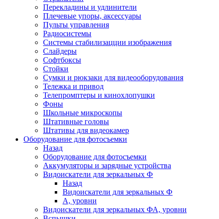
Перекладины и удлинители
Плечевые упоры, аксессуары
Пульты управления
Радиосистемы
Системы стабилизацции изображения
Слайдеры
Софтбоксы
Стойки
Сумки и рюкзаки для видеооборудования
Тележка и привод
Телепромптеры и кинохлопушки
Фоны
Школьные микроскопы
Штативные головы
Штативы для видеокамер
Оборудование для фотосъемки
Назад
Оборудование для фотосъемки
Аккумуляторы и зарядные устройства
Видоискатели для зеркальных Ф
Назад
Видоискатели для зеркальных Ф
А, уровни
Видоискатели для зеркальных ФА, уровни
Вспышки