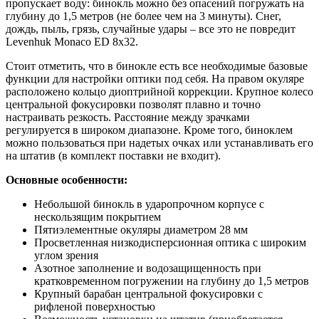
пропускает воду: бинокль можно без опасений погружать на
глубину до 1,5 метров (не более чем на 3 минуты). Снег,
дождь, пыль, грязь, случайные удары – все это не повредит
Levenhuk Monaco ED 8x32.
Стоит отметить, что в бинокле есть все необходимые базовые
функции для настройки оптики под себя. На правом окуляре
расположено кольцо диоптрийной коррекции. Крупное колесо
центральной фокусировки позволят плавно и точно
настраивать резкость. Расстояние между зрачками
регулируется в широком диапазоне. Кроме того, биноклем
можно пользоваться при надетых очках или устанавливать его
на штатив (в комплект поставки не входит).
Основные особенности:
Небольшой бинокль в ударопрочном корпусе с
нескользящим покрытием
Пятиэлементные окуляры диаметром 28 мм
Просветленная низкодисперсионная оптика с широким
углом зрения
Азотное заполнение и водозащищенность при
кратковременном погружении на глубину до 1,5 метров
Крупный барабан центральной фокусировки с
рифленой поверхностью