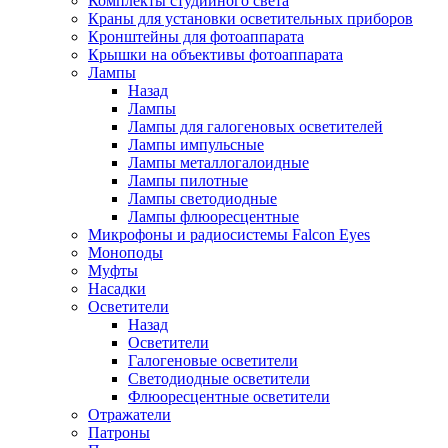
Комплекты студийного света
Краны для установки осветительных приборов
Кронштейны для фотоаппарата
Крышки на объективы фотоаппарата
Лампы
Назад
Лампы
Лампы для галогеновых осветителей
Лампы импульсные
Лампы металлогалоидные
Лампы пилотные
Лампы светодиодные
Лампы флюоресцентные
Микрофоны и радиосистемы Falcon Eyes
Моноподы
Муфты
Насадки
Осветители
Назад
Осветители
Галогеновые осветители
Светодиодные осветители
Флюоресцентные осветители
Отражатели
Патроны