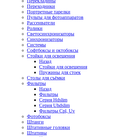
Перекладины
Переходники
Портретные тарелки
Пульты для фотоаппаратов
Рассеиватели
Ролики
Светосинхронизаторы
Синхронизаторы
Системы
Софтбоксы и октобоксы
Стойки для освещения
Назад
Стойки для освещения
Пружины для стоек
Столы для съёмки
Фильтры
Назад
Фильтры
Серия Hdslim
Серия Uhdslim
Фильтры Cpl, Uv
Фотобоксы
Штанги
Штативные головки
Штативы