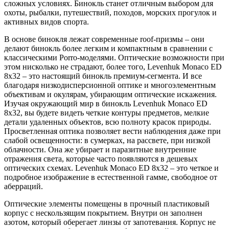
сложных условиях. Бинокль станет отличным выбором для
охоты, рыбалки, путешествий, походов, морских прогулок и
активных видов спорта.
В основе бинокля лежат современные roof-призмы – они
делают бинокль более легким и компактным в сравнении с
классическими Porro-моделями. Оптические возможности при
этом нисколько не страдают, более того, Levenhuk Monaco ED
8x32 – это настоящий бинокль премиум-сегмента. И все
благодаря низкодисперсионной оптике и многоэлементным
объективам и окулярам, убирающим оптические искажения.
Изучая окружающий мир в бинокль Levenhuk Monaco ED
8x32, вы будете видеть четкие контуры предметов, мелкие
детали удаленных объектов, всю полноту красок природы.
Просветленная оптика позволяет вести наблюдения даже при
слабой освещенности: в сумерках, на рассвете, при низкой
облачности. Она же убирает и паразитные внутренние
отражения света, которые часто появляются в дешевых
оптических схемах. Levenhuk Monaco ED 8x32 – это четкое и
подробное изображение в естественной гамме, свободное от
аберраций.
Оптические элементы помещены в прочный пластиковый
корпус с нескользящим покрытием. Внутри он заполнен
азотом, который оберегает линзы от запотевания. Корпус не