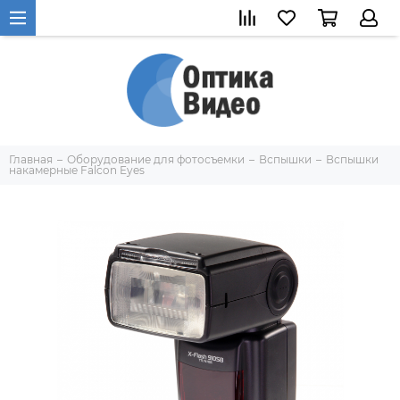
Главная
Оборудование для фотосъемки
Вспышки
Вспышки
накамерные Falcon Eyes