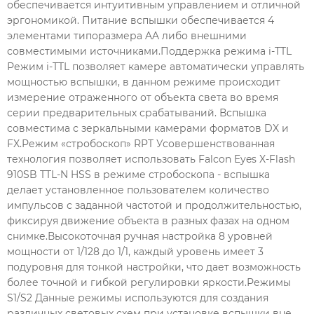
обеспечивается интуитивным управлением и отличной
эргономикой. Питание вспышки обеспечивается 4
элементами типоразмера AA либо внешними
совместимыми источниками.Поддержка режима i-TTL
Режим i-TTL позволяет камере автоматически управлять
мощностью вспышки, в данном режиме происходит
измерение отраженного от объекта света во время
серии предварительных срабатываний. Вспышка
совместима с зеркальными камерами форматов DX и
FX.Режим «стробоскоп» RPT Усовершенствованная
технология позволяет использовать Falcon Eyes X-Flash
910SB TTL-N HSS в режиме стробоскопа - вспышка
делает установленное пользователем количество
импульсов с заданной частотой и продолжительностью,
фиксируя движение объекта в разных фазах на одном
снимке.Высокоточная ручная настройка 8 уровней
мощности от 1/128 до 1/1, каждый уровень имеет 3
подуровня для тонкой настройки, что дает возможность
более точной и гибкой регулировки яркости.Режимы
S1/S2 Данные режимы используются для создания
различных световых схем при установке вспышки вне