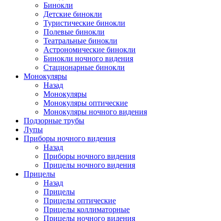
Бинокли
Детские бинокли
Туристические бинокли
Полевые бинокли
Театральные бинокли
Астрономические бинокли
Бинокли ночного видения
Стационарные бинокли
Монокуляры
Назад
Монокуляры
Монокуляры оптические
Монокуляры ночного видения
Подзорные трубы
Лупы
Приборы ночного видения
Назад
Приборы ночного видения
Прицелы ночного видения
Прицелы
Назад
Прицелы
Прицелы оптические
Прицелы коллиматорные
Прицелы ночного видения