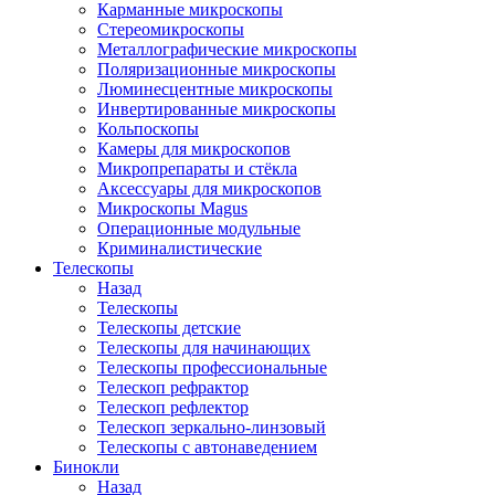
Карманные микроскопы
Стереомикроскопы
Металлографические микроскопы
Поляризационные микроскопы
Люминесцентные микроскопы
Инвертированные микроскопы
Кольпоскопы
Камеры для микроскопов
Микропрепараты и стёкла
Аксессуары для микроскопов
Микроскопы Magus
Операционные модульные
Криминалистические
Телескопы
Назад
Телескопы
Телескопы детские
Телескопы для начинающих
Телескопы профессиональные
Телескоп рефрактор
Телескоп рефлектор
Телескоп зеркально-линзовый
Телескопы с автонаведением
Бинокли
Назад