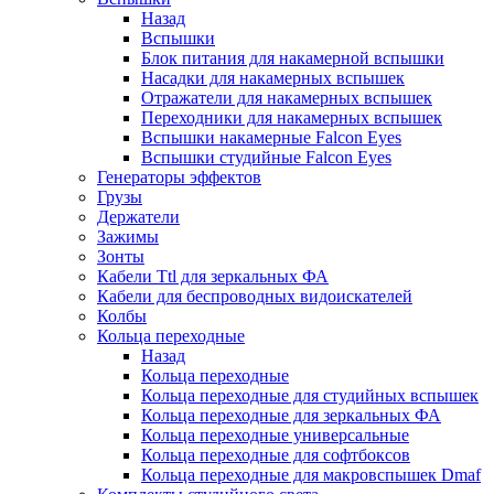
Назад
Вспышки
Блок питания для накамерной вспышки
Насадки для накамерных вспышек
Отражатели для накамерных вспышек
Переходники для накамерных вспышек
Вспышки накамерные Falcon Eyes
Вспышки студийные Falcon Eyes
Генераторы эффектов
Грузы
Держатели
Зажимы
Зонты
Кабели Ttl для зеркальных ФА
Кабели для беспроводных видоискателей
Колбы
Кольца переходные
Назад
Кольца переходные
Кольца переходные для студийных вспышек
Кольца переходные для зеркальных ФА
Кольца переходные универсальные
Кольца переходные для софтбоксов
Кольца переходные для макровспышек Dmaf