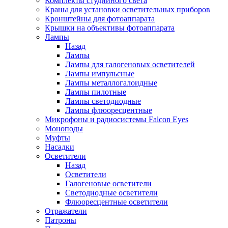
Комплекты студийного света
Краны для установки осветительных приборов
Кронштейны для фотоаппарата
Крышки на объективы фотоаппарата
Лампы
Назад
Лампы
Лампы для галогеновых осветителей
Лампы импульсные
Лампы металлогалоидные
Лампы пилотные
Лампы светодиодные
Лампы флюоресцентные
Микрофоны и радиосистемы Falcon Eyes
Моноподы
Муфты
Насадки
Осветители
Назад
Осветители
Галогеновые осветители
Светодиодные осветители
Флюоресцентные осветители
Отражатели
Патроны