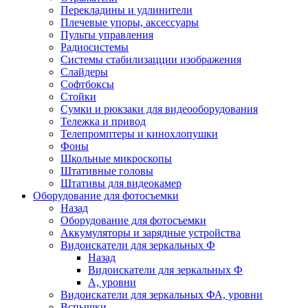
Перекладины и удлинители
Плечевые упоры, аксессуары
Пульты управления
Радиосистемы
Системы стабилизацции изображения
Слайдеры
Софтбоксы
Стойки
Сумки и рюкзаки для видеооборудования
Тележка и привод
Телепромптеры и кинохлопушки
Фоны
Школьные микроскопы
Штативные головы
Штативы для видеокамер
Оборудование для фотосъемки
Назад
Оборудование для фотосъемки
Аккумуляторы и зарядные устройства
Видоискатели для зеркальных Ф
Назад
Видоискатели для зеркальных Ф
А, уровни
Видоискатели для зеркальных ФА, уровни
Вспышки