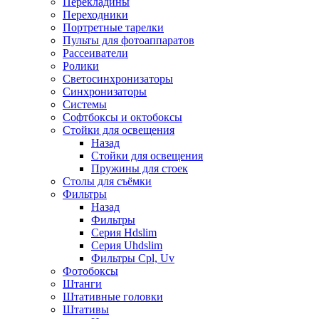
Перекладины
Переходники
Портретные тарелки
Пульты для фотоаппаратов
Рассеиватели
Ролики
Светосинхронизаторы
Синхронизаторы
Системы
Софтбоксы и октобоксы
Стойки для освещения
Назад
Стойки для освещения
Пружины для стоек
Столы для съёмки
Фильтры
Назад
Фильтры
Серия Hdslim
Серия Uhdslim
Фильтры Cpl, Uv
Фотобоксы
Штанги
Штативные головки
Штативы