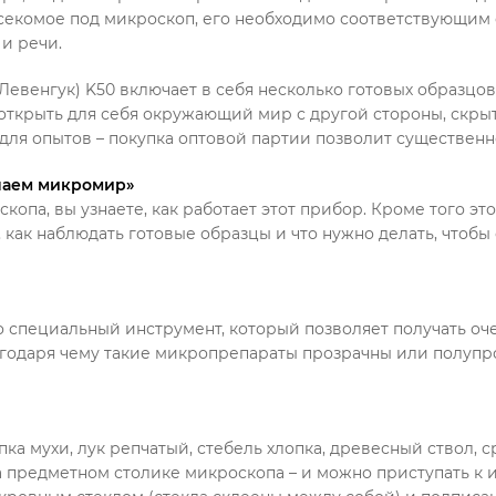
секомое под микроскоп, его необходимо соответствующим о
и речи.
Левенгук) K50 включает в себя несколько готовых образцо
открыть для себя окружающий мир с другой стороны, скры
для опытов – покупка оптовой партии позволит существенн
чаем микромир»
копа, вы узнаете, как работает этот прибор. Кроме того э
, как наблюдать готовые образцы и что нужно делать, чтоб
о специальный инструмент, который позволяет получать оч
годаря чему такие микропрепараты прозрачны или полупро
пка мухи, лук репчатый, стебель хлопка, древесный ствол, 
на предметном столике микроскопа – и можно приступать 