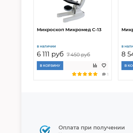
Микроскоп Микромед С-13
Микр
в наличии
в нал
6 111 руб
8 5
7 450 руб
В КОРЗИНУ
В К
1
Оплата при получении