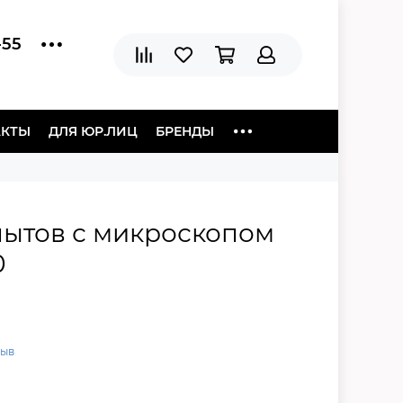
-55
АКТЫ
ДЛЯ ЮР.ЛИЦ
БРЕНДЫ
пытов с микроскопом
0
зыв