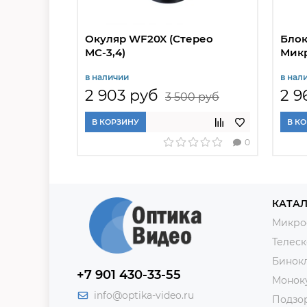
Окуляр WF20X (Стерео
Блок
МС-3,4)
Мик
в наличии
в нал
2 903 руб
2 9
3 500 руб
В КОРЗИНУ
В К
0
КАТАЛ
Микро
Телес
Бинок
+7 901 430-33-55
Монок
info@optika-video.ru
Подзо