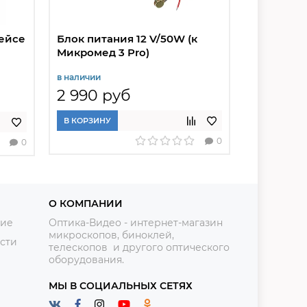
кейсе
Блок питания 12 V/50W (к
Микроско
Микромед 3 Pro)
40x-640x
в наличии
в наличии
2 990 руб
3 150 р
В КОРЗИНУ
ВЫБРАТЬ
0
0
О КОМПАНИИ
ние
Оптика-Видео - интернет-магазин
микроскопов, биноклей,
сти
телескопов и другого оптического
оборудования.
МЫ В СОЦИАЛЬНЫХ СЕТЯХ