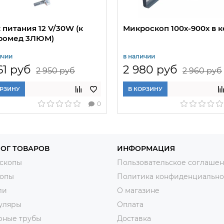
 питания 12 V/30W (к
Микроскоп 100х-900х в 
ромед 3ЛЮМ)
ичии
в наличии
61 руб
2 980 руб
2 950 руб
2 960 руб
ОРЗИНУ
В КОРЗИНУ
0
ОГ ТОВАРОВ
ИНФОРМАЦИЯ
скопы
Пользовательское соглаше
копы
Политика конфиденциально
ли
О магазине
уляры
Оплата
рные трубы
Доставка