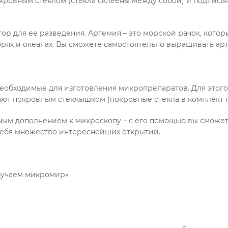
кровным стеклом (стекла склеены между собой) и подписан
тор для ее разведения. Артемия – это морской рачок, кото
морях и океанах. Вы сможете самостоятельно выращивать а
необходимые для изготовления микропрепаратов. Для этог
ют покровным стеклышком (покровные стекла в комплект не
чным дополнением к микроскопу – с его помощью вы сможе
себя множество интереснейших открытий.
зучаем микромир»