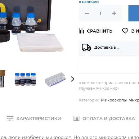
в наличии
Доставка в
…
в комплекте прилагается пол
Изучаем Микромир»
Категории:
Микроскопы
,
Микр
ХАРАКТЕРИСТИКИ
ОПЛАТА И ДОСТАВКА
ира, люди изобрели микроскоп. Но одного микроскопа недо