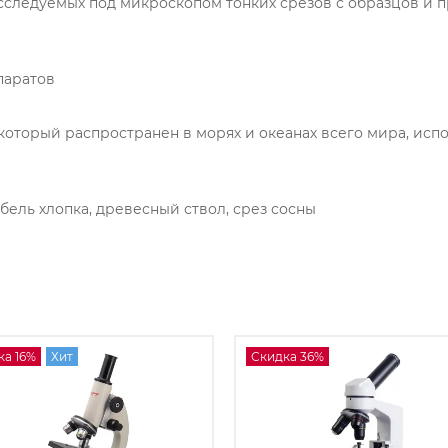
следуемых под микроскопом тонких срезов с образцов и п
паратов
который распространен в морях и океанах всего мира, испо
ебель хлопка, древесный ствол, срез сосны
ка 16%
Хит
Скидка 36%