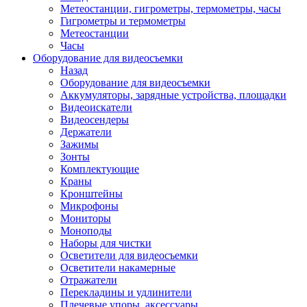
Метеостанции, гигрометры, термометры, часы
Гигрометры и термометры
Метеостанции
Часы
Оборудование для видеосъемки
Назад
Оборудование для видеосъемки
Аккумуляторы, зарядные устройства, площадки
Видеоискатели
Видеосендеры
Держатели
Зажимы
Зонты
Комплектующие
Краны
Кронштейны
Микрофоны
Мониторы
Моноподы
Наборы для чистки
Осветители для видеосъемки
Осветители накамерные
Отражатели
Перекладины и удлинители
Плечевые упоры, аксессуары