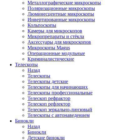
Металлографические микроскопы
Поляризационные микроскопы
Люминесцентные микроскопы
Инвертированные микроскопы
Кольпоскопы
Камеры для микроскопов
Микропрепараты и стёкла
Аксессуары для микроскопов
Микроскопы Magus
Операционные модульные
Криминалистические
Телескопы
Назад
Телескопы
Телескопы детские
Телескопы для начинающих
Телескопы профессиональные
Телескоп рефрактор
Телескоп рефлектор
Телескоп зеркально-линзовый
Телескопы с автонаведением
Бинокли
Назад
Бинокли
Детские бинокли