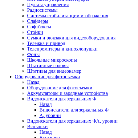
Пульты управления
Радиосистемы
Системы стабилизацции изображения
Слайдеры
Софтбоксы
Стойки
Сумки и рюкзаки для видеооборудования
Тележка и привод
Телепромптеры и кинохлопушки
Фоны
Школьные микроскопы
Штативные головы
Штативы для видеокамер
Оборудование для фотосъемки
Назад
Оборудование для фотосъемки
Аккумуляторы и зарядные устройства
Видоискатели для зеркальных Ф
Назад
Видоискатели для зеркальных Ф
А, уровни
Видоискатели для зеркальных ФА, уровни
Вспышки
Назад
Вспышки