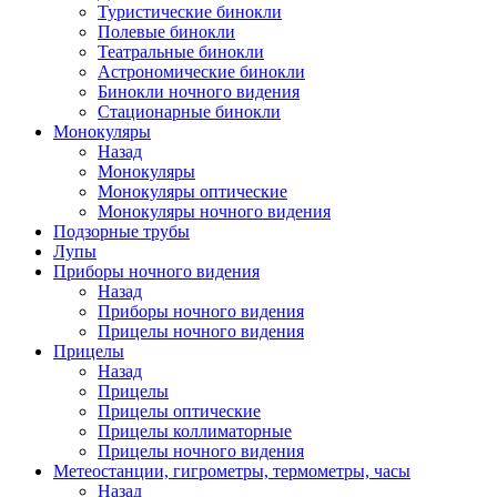
Туристические бинокли
Полевые бинокли
Театральные бинокли
Астрономические бинокли
Бинокли ночного видения
Стационарные бинокли
Монокуляры
Назад
Монокуляры
Монокуляры оптические
Монокуляры ночного видения
Подзорные трубы
Лупы
Приборы ночного видения
Назад
Приборы ночного видения
Прицелы ночного видения
Прицелы
Назад
Прицелы
Прицелы оптические
Прицелы коллиматорные
Прицелы ночного видения
Метеостанции, гигрометры, термометры, часы
Назад