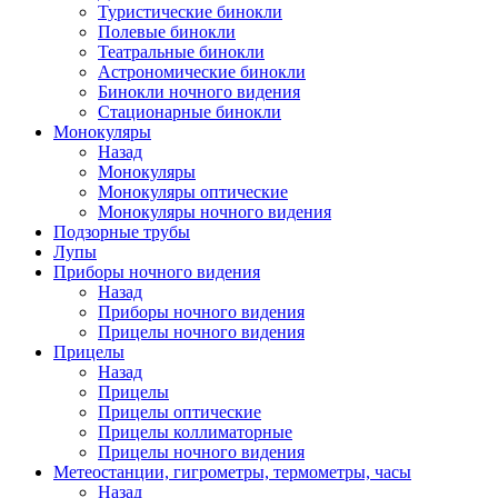
Туристические бинокли
Полевые бинокли
Театральные бинокли
Астрономические бинокли
Бинокли ночного видения
Стационарные бинокли
Монокуляры
Назад
Монокуляры
Монокуляры оптические
Монокуляры ночного видения
Подзорные трубы
Лупы
Приборы ночного видения
Назад
Приборы ночного видения
Прицелы ночного видения
Прицелы
Назад
Прицелы
Прицелы оптические
Прицелы коллиматорные
Прицелы ночного видения
Метеостанции, гигрометры, термометры, часы
Назад