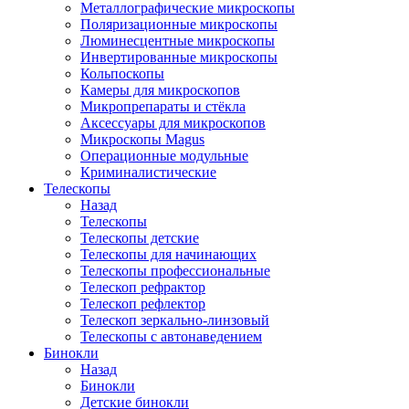
Металлографические микроскопы
Поляризационные микроскопы
Люминесцентные микроскопы
Инвертированные микроскопы
Кольпоскопы
Камеры для микроскопов
Микропрепараты и стёкла
Аксессуары для микроскопов
Микроскопы Magus
Операционные модульные
Криминалистические
Телескопы
Назад
Телескопы
Телескопы детские
Телескопы для начинающих
Телескопы профессиональные
Телескоп рефрактор
Телескоп рефлектор
Телескоп зеркально-линзовый
Телескопы с автонаведением
Бинокли
Назад
Бинокли
Детские бинокли