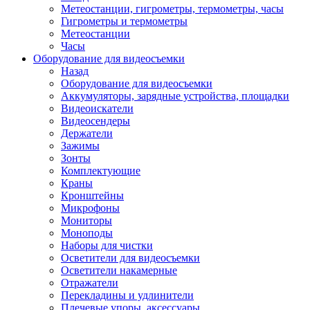
Метеостанции, гигрометры, термометры, часы
Гигрометры и термометры
Метеостанции
Часы
Оборудование для видеосъемки
Назад
Оборудование для видеосъемки
Аккумуляторы, зарядные устройства, площадки
Видеоискатели
Видеосендеры
Держатели
Зажимы
Зонты
Комплектующие
Краны
Кронштейны
Микрофоны
Мониторы
Моноподы
Наборы для чистки
Осветители для видеосъемки
Осветители накамерные
Отражатели
Перекладины и удлинители
Плечевые упоры, аксессуары