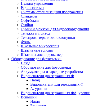
Пульты управления
Радиосистемы
Системы стабилизацции изображения
Слайдеры
Софтбоксы
Стойки
Сумки и рюкзаки для видеооборудования
Тележка и привод
Телепромптеры и кинохлопушки
Фоны
Школьные микроскопы
Штативные головы
Штативы для видеокамер
Оборудование для фотосъемки
Назад
Оборудование для фотосъемки
Аккумуляторы и зарядные устройства
Видоискатели для зеркальных Ф
Назад
Видоискатели для зеркальных Ф
А, уровни
Видоискатели для зеркальных ФА, уровни
Вспышки
Назад
Вспышки