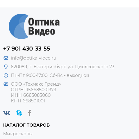
+7 901 430-33-55
info@optika-video.ru
620089, г. Екатеринбург, ул. Циолковского 73
Пн-Пт 9:00-17:00, Сб-Вс - выходной
ООО «Техмакс Трейд»
ОГРН 1156685001373
ИНН 6685083060
КПП 668501001
КАТАЛОГ ТОВАРОВ
Микроскопы