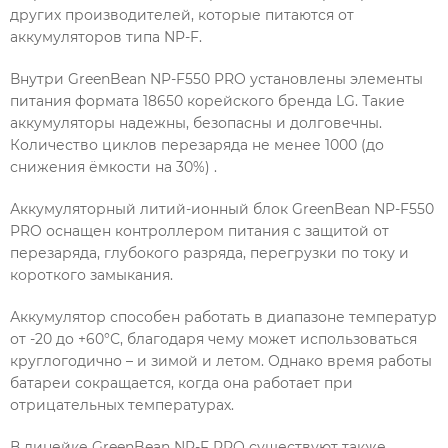
других производителей, которые питаются от
аккумуляторов типа NP-F.
Внутри GreenBean NP-F550 PRO установлены элементы
питания формата 18650 корейского бренда LG. Такие
аккумуляторы надежны, безопасны и долговечны.
Количество циклов перезаряда не менее 1000 (до
снижения ёмкости на 30%) .
Аккумуляторный литий-ионный блок GreenBean NP-F550
PRO оснащен контроллером питания с защитой от
перезаряда, глубокого разряда, перегрузки по току и
короткого замыкания.
Аккумулятор способен работать в диапазоне температур
от -20 до +60°С, благодаря чему может использоваться
круглогодично – и зимой и летом. Однако время работы
батареи сокращается, когда она работает при
отрицательных температурах.
В линейке GreenBean NP-F PRO существуют также