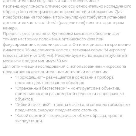
дополнительный визуальный канал обеспечивает
перпендикулярность оптической оси относительно исследуемого
образца без геометрических погрешностей изображения. Для
преобразования головки в тринокулярную требуется установка
дополнительного сплitters'а (разделителя) вместе с адаптером
камеры.
Предлагаются отдельно. Купляемый механизм обеспечивает
точную настройку положения оптического узла при
фокусировании стереомикроскопа. Он интегрирован в крепление
диаметром 76 мм, совместимое со штативами серии "Микромед"
(высота штанги от 240 мм). Рекомендуем использовать зубчатый
механизм с ходом минимум 50 мм.
Для оптимизации исследований с использованием микроскопа
предлагаются дополнительные источники освещения:
"Проходящий" – размещается в основании прибора,
подходит для прозрачных образцов.
"Отраженный бестестевой" – монтируется на объектив,
применяется для равномерной подсветки непрозрачных
объектов.
"Гибкий точечный" – предназначен для сложных трёхмерных
предметов; снаружи предметного столика.
"Косой верхний" – подчеркивает объём образца, прост в
эксплуатации.