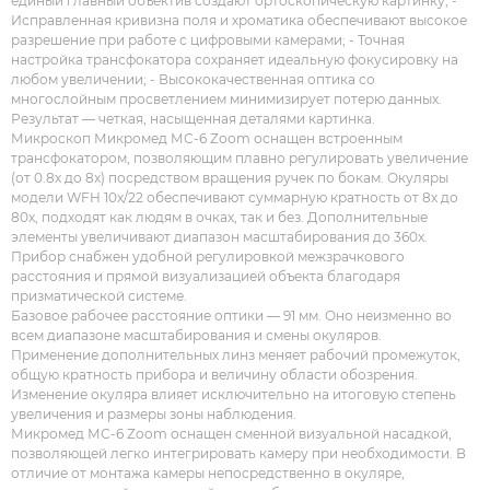
единый главный объектив создают ортоскопическую картинку; -
Исправленная кривизна поля и хроматика обеспечивают высокое
разрешение при работе с цифровыми камерами; - Точная
настройка трансфокатора сохраняет идеальную фокусировку на
любом увеличении; - Высококачественная оптика со
многослойным просветлением минимизирует потерю данных.
Результат — четкая, насыщенная деталями картинка.
Микроскоп Микромед МС-6 Zoom оснащен встроенным
трансфокатором, позволяющим плавно регулировать увеличение
(от 0.8x до 8x) посредством вращения ручек по бокам. Окуляры
модели WFH 10x/22 обеспечивают суммарную кратность от 8x до
80x, подходят как людям в очках, так и без. Дополнительные
элементы увеличивают диапазон масштабирования до 360x.
Прибор снабжен удобной регулировкой межзрачкового
расстояния и прямой визуализацией объекта благодаря
призматической системе.
Базовое рабочее расстояние оптики — 91 мм. Оно неизменно во
всем диапазоне масштабирования и смены окуляров.
Применение дополнительных линз меняет рабочий промежуток,
общую кратность прибора и величину области обозрения.
Изменение окуляра влияет исключительно на итоговую степень
увеличения и размеры зоны наблюдения.
Микромед МС-6 Zoom оснащен сменной визуальной насадкой,
позволяющей легко интегрировать камеру при необходимости. В
отличие от монтажа камеры непосредственно в окуляре,