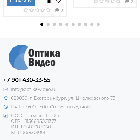
В КОРЗИНУ
0
0
+7 901 430-33-55
info@optika-video.ru
620089, г. Екатеринбург, ул. Циолковского 73
Пн-Пт 9:00-17:00, Сб-Вс - выходной
ООО «Техмакс Трейд»
ОГРН 1156685001373
ИНН 6685083060
КПП 668501001