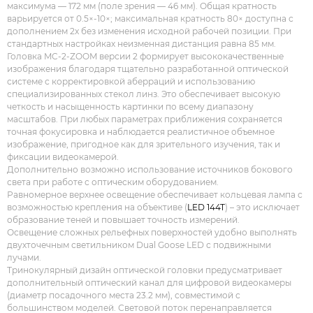
максимума — 172 мм (поле зрения — 46 мм). Общая кратность
варьируется от 0.5×-10×; максимальная кратность 80× доступна с
дополнением 2x без изменения исходной рабочей позиции. При
стандартных настройках неизменная дистанция равна 85 мм.
Головка MC-2-ZOOM версии 2 формирует высококачественные
изображения благодаря тщательно разработанной оптической
системе с корректировкой аберраций и использованию
специализированных стекол линз. Это обеспечивает высокую
четкость и насыщенность картинки по всему диапазону
масштабов. При любых параметрах приближения сохраняется
точная фокусировка и наблюдается реалистичное объемное
изображение, пригодное как для зрительного изучения, так и
фиксации видеокамерой.
Дополнительно возможно использование источников бокового
света при работе с оптическим оборудованием.
Равномерное верхнее освещение обеспечивает кольцевая лампа с
возможностью крепления на объективе (
LED 144T
) – это исключает
образование теней и повышает точность измерений.
Освещение сложных рельефных поверхностей удобно выполнять
двухточечным светильником Dual Goose LED с подвижными
лучами.
Тринокулярный дизайн оптической головки предусматривает
дополнительный оптический канал для цифровой видеокамеры
(диаметр посадочного места 23.2 мм), совместимой с
большинством моделей. Световой поток перенаправляется