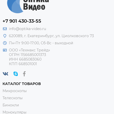
+7 901 430-33-55
info@optika-video.ru
620089, г. Екатеринбург, ул. Циолковского 73
Пн-Пт 9:00-17:00, Сб-Вс - выходной
ООО «Техмакс Трейд»
ОГРН 1156685001373
ИНН 6685083060
КПП 668501001
КАТАЛОГ ТОВАРОВ
Микроскопы
Телескопы
Бинокли
Монокуляры