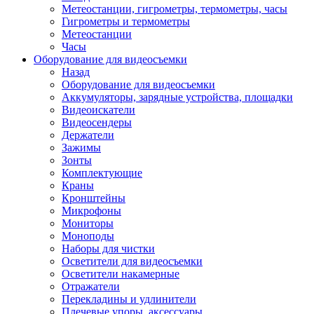
Метеостанции, гигрометры, термометры, часы
Гигрометры и термометры
Метеостанции
Часы
Оборудование для видеосъемки
Назад
Оборудование для видеосъемки
Аккумуляторы, зарядные устройства, площадки
Видеоискатели
Видеосендеры
Держатели
Зажимы
Зонты
Комплектующие
Краны
Кронштейны
Микрофоны
Мониторы
Моноподы
Наборы для чистки
Осветители для видеосъемки
Осветители накамерные
Отражатели
Перекладины и удлинители
Плечевые упоры, аксессуары