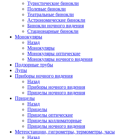
Туристические бинокли
Полевые бинокли
Театральные бинокли
Астрономические бинокли
Бинокли ночного видения
Стационарные бинокли
Монокуляры
Назад
Монокуляры
Монокуляры оптические
Монокуляры ночного видения
Подзорные трубы
Лупы
Приборы ночного видения
Назад
Приборы ночного видения
Прицелы ночного видения
Прицелы
Назад
Прицелы
Прицелы оптические
Прицелы коллиматорные
Прицелы ночного видения
Метеостанции, гигрометры, термометры, часы
Назад