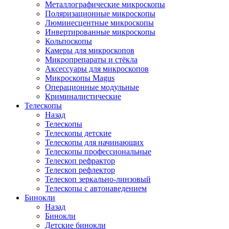
Металлографические микроскопы
Поляризационные микроскопы
Люминесцентные микроскопы
Инвертированные микроскопы
Кольпоскопы
Камеры для микроскопов
Микропрепараты и стёкла
Аксессуары для микроскопов
Микроскопы Magus
Операционные модульные
Криминалистические
Телескопы
Назад
Телескопы
Телескопы детские
Телескопы для начинающих
Телескопы профессиональные
Телескоп рефрактор
Телескоп рефлектор
Телескоп зеркально-линзовый
Телескопы с автонаведением
Бинокли
Назад
Бинокли
Детские бинокли