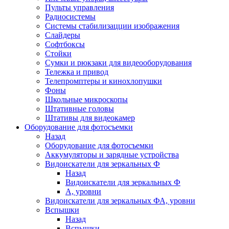
Пульты управления
Радиосистемы
Системы стабилизацции изображения
Слайдеры
Софтбоксы
Стойки
Сумки и рюкзаки для видеооборудования
Тележка и привод
Телепромптеры и кинохлопушки
Фоны
Школьные микроскопы
Штативные головы
Штативы для видеокамер
Оборудование для фотосъемки
Назад
Оборудование для фотосъемки
Аккумуляторы и зарядные устройства
Видоискатели для зеркальных Ф
Назад
Видоискатели для зеркальных Ф
А, уровни
Видоискатели для зеркальных ФА, уровни
Вспышки
Назад
Вспышки