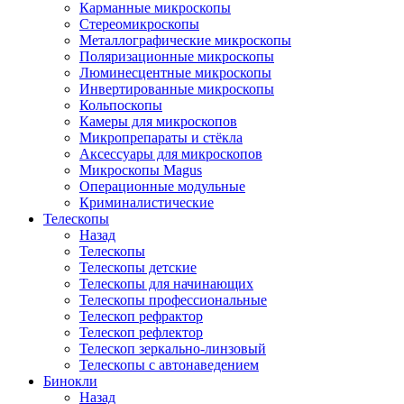
Карманные микроскопы
Стереомикроскопы
Металлографические микроскопы
Поляризационные микроскопы
Люминесцентные микроскопы
Инвертированные микроскопы
Кольпоскопы
Камеры для микроскопов
Микропрепараты и стёкла
Аксессуары для микроскопов
Микроскопы Magus
Операционные модульные
Криминалистические
Телескопы
Назад
Телескопы
Телескопы детские
Телескопы для начинающих
Телескопы профессиональные
Телескоп рефрактор
Телескоп рефлектор
Телескоп зеркально-линзовый
Телескопы с автонаведением
Бинокли
Назад