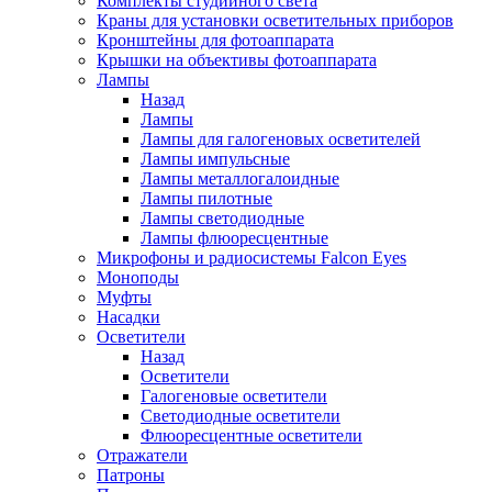
Комплекты студийного света
Краны для установки осветительных приборов
Кронштейны для фотоаппарата
Крышки на объективы фотоаппарата
Лампы
Назад
Лампы
Лампы для галогеновых осветителей
Лампы импульсные
Лампы металлогалоидные
Лампы пилотные
Лампы светодиодные
Лампы флюоресцентные
Микрофоны и радиосистемы Falcon Eyes
Моноподы
Муфты
Насадки
Осветители
Назад
Осветители
Галогеновые осветители
Светодиодные осветители
Флюоресцентные осветители
Отражатели
Патроны