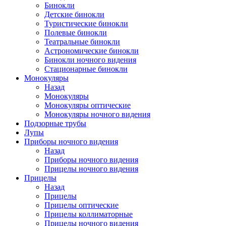
Бинокли
Детские бинокли
Туристические бинокли
Полевые бинокли
Театральные бинокли
Астрономические бинокли
Бинокли ночного видения
Стационарные бинокли
Монокуляры
Назад
Монокуляры
Монокуляры оптические
Монокуляры ночного видения
Подзорные трубы
Лупы
Приборы ночного видения
Назад
Приборы ночного видения
Прицелы ночного видения
Прицелы
Назад
Прицелы
Прицелы оптические
Прицелы коллиматорные
Прицелы ночного видения