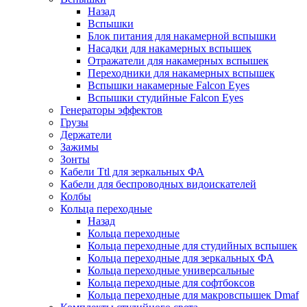
Назад
Вспышки
Блок питания для накамерной вспышки
Насадки для накамерных вспышек
Отражатели для накамерных вспышек
Переходники для накамерных вспышек
Вспышки накамерные Falcon Eyes
Вспышки студийные Falcon Eyes
Генераторы эффектов
Грузы
Держатели
Зажимы
Зонты
Кабели Ttl для зеркальных ФА
Кабели для беспроводных видоискателей
Колбы
Кольца переходные
Назад
Кольца переходные
Кольца переходные для студийных вспышек
Кольца переходные для зеркальных ФА
Кольца переходные универсальные
Кольца переходные для софтбоксов
Кольца переходные для макровспышек Dmaf