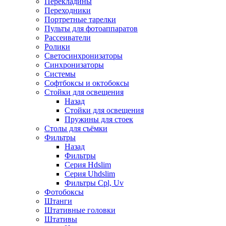
Перекладины
Переходники
Портретные тарелки
Пульты для фотоаппаратов
Рассеиватели
Ролики
Светосинхронизаторы
Синхронизаторы
Системы
Софтбоксы и октобоксы
Стойки для освещения
Назад
Стойки для освещения
Пружины для стоек
Столы для съёмки
Фильтры
Назад
Фильтры
Серия Hdslim
Серия Uhdslim
Фильтры Cpl, Uv
Фотобоксы
Штанги
Штативные головки
Штативы