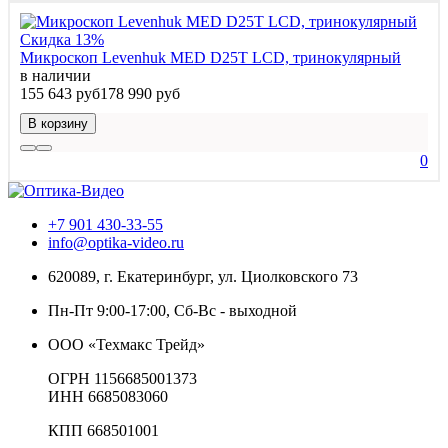
Скидка 13%
Микроскоп Levenhuk MED D25T LCD, тринокулярный
в наличии
155 643 руб
178 990 руб
В корзину
0
+7 901 430-33-55
info@optika-video.ru
620089, г. Екатеринбург, ул. Циолковского 73
Пн-Пт 9:00-17:00, Сб-Вс - выходной
ООО «Техмакс Трейд»
ОГРН 1156685001373
ИНН 6685083060
КПП 668501001