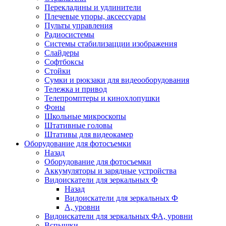
Перекладины и удлинители
Плечевые упоры, аксессуары
Пульты управления
Радиосистемы
Системы стабилизацции изображения
Слайдеры
Софтбоксы
Стойки
Сумки и рюкзаки для видеооборудования
Тележка и привод
Телепромптеры и кинохлопушки
Фоны
Школьные микроскопы
Штативные головы
Штативы для видеокамер
Оборудование для фотосъемки
Назад
Оборудование для фотосъемки
Аккумуляторы и зарядные устройства
Видоискатели для зеркальных Ф
Назад
Видоискатели для зеркальных Ф
А, уровни
Видоискатели для зеркальных ФА, уровни
Вспышки