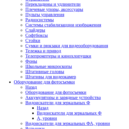
Перекладины и удлинители
Плечевые упоры, аксессуары
Пульты управления
Радиосистемы
Системы стабилизацции изображения
Слайдеры
Софтбоксы
Стойки
Сумки и рюкзаки для видеооборудования
Тележка и привод
Телепромптеры и кинохлопушки
Фоны
Школьные микроскопы
Штативные головы
Штативы для видеокамер
Оборудование для фотосъемки
Назад
Оборудование для фотосъемки
Аккумуляторы и зарядные устройства
Видоискатели для зеркальных Ф
Назад
Видоискатели для зеркальных Ф
А, уровни
Видоискатели для зеркальных ФА, уровни
Вспышки