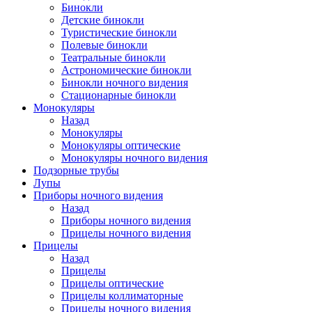
Бинокли
Детские бинокли
Туристические бинокли
Полевые бинокли
Театральные бинокли
Астрономические бинокли
Бинокли ночного видения
Стационарные бинокли
Монокуляры
Назад
Монокуляры
Монокуляры оптические
Монокуляры ночного видения
Подзорные трубы
Лупы
Приборы ночного видения
Назад
Приборы ночного видения
Прицелы ночного видения
Прицелы
Назад
Прицелы
Прицелы оптические
Прицелы коллиматорные
Прицелы ночного видения