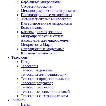
Карманные микроскопы
Стереомикроскопы
Металлографические микроскопы
Поляризационные микроскопы
Люминесцентные микроскопы
Инвертированные микроскопы
Кольпоскопы
Камеры для микроскопов
Микропрепараты и стёкла
Аксессуары для микроскопов
Микроскопы Magus
Операционные модульные
Криминалистические
Телескопы
Назад
Телескопы
Телескопы детские
Телескопы для начинающих
Телескопы профессиональные
Телескоп рефрактор
Телескоп рефлектор
Телескоп зеркально-линзовый
Телескопы с автонаведением
Бинокли
Назад