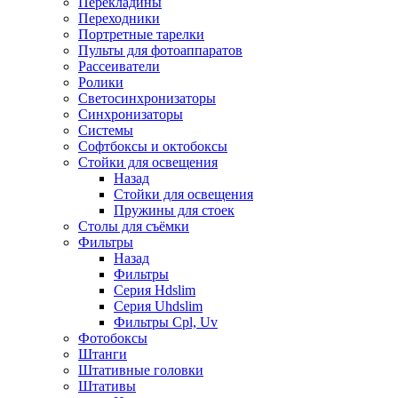
Перекладины
Переходники
Портретные тарелки
Пульты для фотоаппаратов
Рассеиватели
Ролики
Светосинхронизаторы
Синхронизаторы
Системы
Софтбоксы и октобоксы
Стойки для освещения
Назад
Стойки для освещения
Пружины для стоек
Столы для съёмки
Фильтры
Назад
Фильтры
Серия Hdslim
Серия Uhdslim
Фильтры Cpl, Uv
Фотобоксы
Штанги
Штативные головки
Штативы