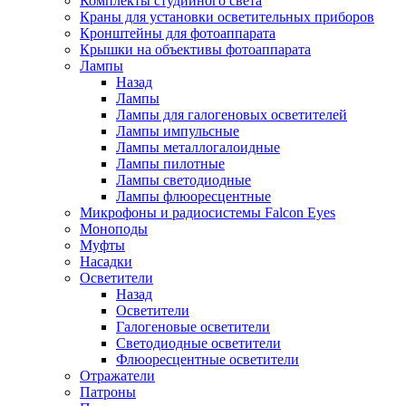
Комплекты студийного света
Краны для установки осветительных приборов
Кронштейны для фотоаппарата
Крышки на объективы фотоаппарата
Лампы
Назад
Лампы
Лампы для галогеновых осветителей
Лампы импульсные
Лампы металлогалоидные
Лампы пилотные
Лампы светодиодные
Лампы флюоресцентные
Микрофоны и радиосистемы Falcon Eyes
Моноподы
Муфты
Насадки
Осветители
Назад
Осветители
Галогеновые осветители
Светодиодные осветители
Флюоресцентные осветители
Отражатели
Патроны