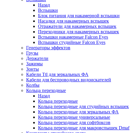
Назад
Вспышки
Блок питания для накамерной вспышки
Насадки для накамерных вспышек
Отражатели для накамерных вспышек
Переходники для накамерных вспышек
Вспышки накамерные Falcon Eyes
Вспышки студийные Falcon Eyes
Генераторы эффектов
Грузы
Держатели
Зажимы
Зонты
Кабели Ttl для зеркальных ФА
Кабели для беспроводных видоискателей
Колбы
Кольца переходные
Назад
Кольца переходные
Кольца переходные для студийных вспышек
Кольца переходные для зеркальных ФА
Кольца переходные универсальные
Кольца переходные для софтбоксов
Кольца переходные для макровспышек Dmaf