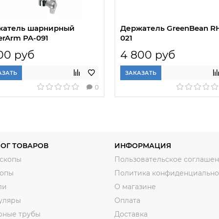
жатель шарнирный
Держатель GreenBean R
rArm PA-091
021
00 руб
4 800 руб
АЗАТЬ
ЗАКАЗАТЬ
0
ОГ ТОВАРОВ
ИНФОРМАЦИЯ
скопы
Пользовательское соглаше
копы
Политика конфиденциально
ли
О магазине
уляры
Оплата
рные трубы
Доставка