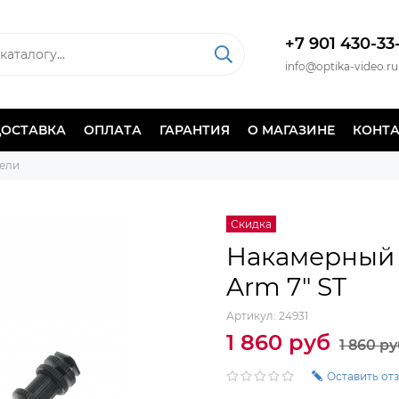
+7 901 430-33
info@optika-video.ru
ДОСТАВКА
ОПЛАТА
ГАРАНТИЯ
О МАГАЗИНЕ
КОНТ
ели
Скидка
Накамерный 
Arm 7" ST
Артикул:
24931
1 860 руб
1 860 р
Оставить от