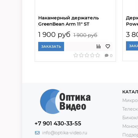
Накамерный держатель
Дер
GreenBean Arm 11" ST
Powe
1 900 руб
3 8
1 900 руб
ЗАК
ЗАКАЗАТЬ
0
КАТАЛ
Микро
Телес
Бинок
+7 901 430-33-55
Монок
info@optika-video.ru
Подзо