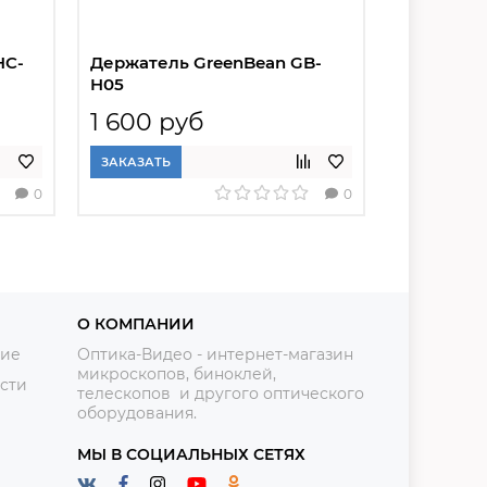
HC-
Держатель GreenBean GB-
Держате
H05
GreenBea
1 600 руб
2 100 
ЗАКАЗАТЬ
ЗАКАЗАТЬ
0
0
О КОМПАНИИ
ние
Оптика-Видео - интернет-магазин
микроскопов, биноклей,
сти
телескопов и другого оптического
оборудования.
МЫ В СОЦИАЛЬНЫХ СЕТЯХ