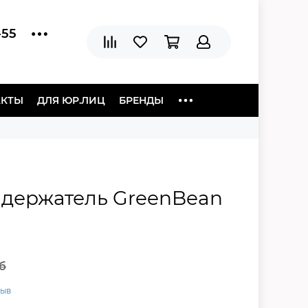
-55
АКТЫ
ДЛЯ ЮР.ЛИЦ
БРЕНДЫ
держатель GreenBean
уб
зыв