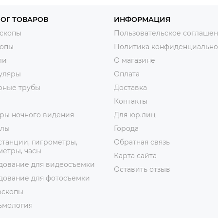
ОГ ТОВАРОВ
ИНФОРМАЦИЯ
скопы
Пользовательское соглаше
копы
Политика конфиденциально
ли
О магазине
уляры
Оплата
рные трубы
Доставка
Контакты
ры ночного видения
Для юр.лиц
лы
Города
танции, гигрометры,
Обратная связь
етры, часы
Карта сайта
дование для видеосъемки
Оставить отзыв
дование для фотосъемки
оскопы
ьмология