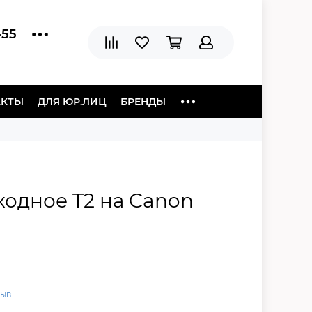
-55
АКТЫ
ДЛЯ ЮР.ЛИЦ
БРЕНДЫ
ходное T2 на Canon
зыв