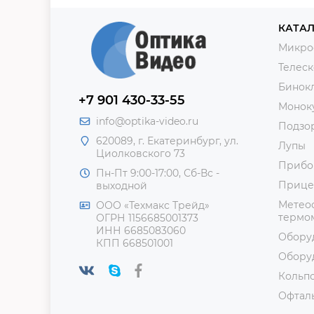
КАТАЛ
Микро
Телес
Бинок
+7 901 430-33-55
Монок
info@optika-video.ru
Подзо
620089, г. Екатеринбург, ул.
Лупы
Циолковского 73
Прибо
Пн-Пт 9:00-17:00, Сб-Вс -
Прице
выходной
Метеос
ООО «Техмакс Трейд»
термом
ОГРН 1156685001373
ИНН 6685083060
Обору
КПП 668501001
Обору
Кольп
Офтал