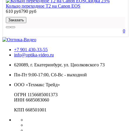
Скидка 23%
Кольцо переходное T2 на Canon EOS
610 руб
790 руб
Заказать
0
+7 901 430-33-55
info@optika-video.ru
620089, г. Екатеринбург, ул. Циолковского 73
Пн-Пт 9:00-17:00, Сб-Вс - выходной
ООО «Техмакс Трейд»
ОГРН 1156685001373
ИНН 6685083060
КПП 668501001