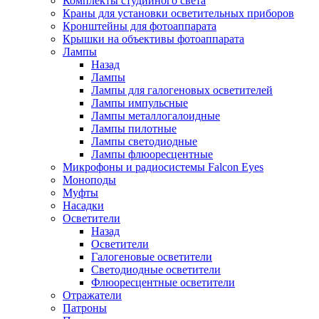
Комплекты студийного света
Краны для установки осветительных приборов
Кронштейны для фотоаппарата
Крышки на объективы фотоаппарата
Лампы
Назад
Лампы
Лампы для галогеновых осветителей
Лампы импульсные
Лампы металлогалоидные
Лампы пилотные
Лампы светодиодные
Лампы флюоресцентные
Микрофоны и радиосистемы Falcon Eyes
Моноподы
Муфты
Насадки
Осветители
Назад
Осветители
Галогеновые осветители
Светодиодные осветители
Флюоресцентные осветители
Отражатели
Патроны