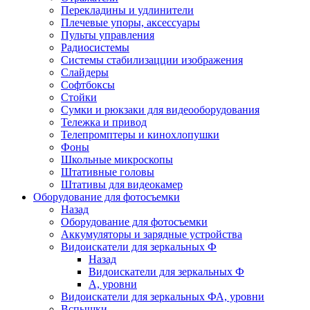
Перекладины и удлинители
Плечевые упоры, аксессуары
Пульты управления
Радиосистемы
Системы стабилизацции изображения
Слайдеры
Софтбоксы
Стойки
Сумки и рюкзаки для видеооборудования
Тележка и привод
Телепромптеры и кинохлопушки
Фоны
Школьные микроскопы
Штативные головы
Штативы для видеокамер
Оборудование для фотосъемки
Назад
Оборудование для фотосъемки
Аккумуляторы и зарядные устройства
Видоискатели для зеркальных Ф
Назад
Видоискатели для зеркальных Ф
А, уровни
Видоискатели для зеркальных ФА, уровни
Вспышки