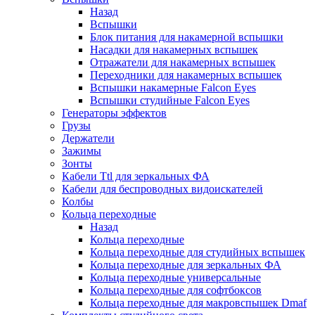
Назад
Вспышки
Блок питания для накамерной вспышки
Насадки для накамерных вспышек
Отражатели для накамерных вспышек
Переходники для накамерных вспышек
Вспышки накамерные Falcon Eyes
Вспышки студийные Falcon Eyes
Генераторы эффектов
Грузы
Держатели
Зажимы
Зонты
Кабели Ttl для зеркальных ФА
Кабели для беспроводных видоискателей
Колбы
Кольца переходные
Назад
Кольца переходные
Кольца переходные для студийных вспышек
Кольца переходные для зеркальных ФА
Кольца переходные универсальные
Кольца переходные для софтбоксов
Кольца переходные для макровспышек Dmaf