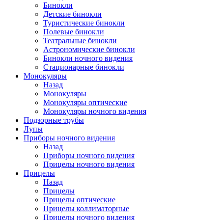
Бинокли
Детские бинокли
Туристические бинокли
Полевые бинокли
Театральные бинокли
Астрономические бинокли
Бинокли ночного видения
Стационарные бинокли
Монокуляры
Назад
Монокуляры
Монокуляры оптические
Монокуляры ночного видения
Подзорные трубы
Лупы
Приборы ночного видения
Назад
Приборы ночного видения
Прицелы ночного видения
Прицелы
Назад
Прицелы
Прицелы оптические
Прицелы коллиматорные
Прицелы ночного видения