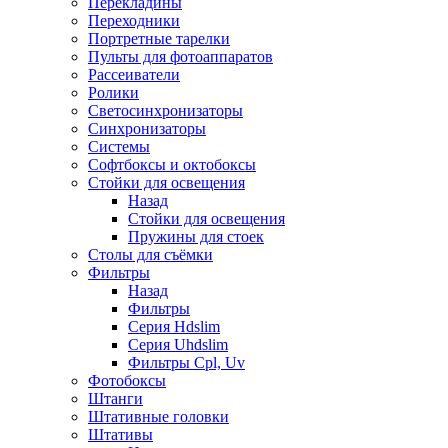
Перекладины
Переходники
Портретные тарелки
Пульты для фотоаппаратов
Рассеиватели
Ролики
Светосинхронизаторы
Синхронизаторы
Системы
Софтбоксы и октобоксы
Стойки для освещения
Назад
Стойки для освещения
Пружины для стоек
Столы для съёмки
Фильтры
Назад
Фильтры
Серия Hdslim
Серия Uhdslim
Фильтры Cpl, Uv
Фотобоксы
Штанги
Штативные головки
Штативы