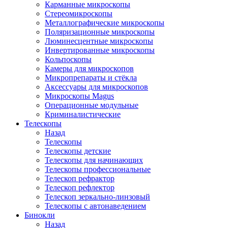
Карманные микроскопы
Стереомикроскопы
Металлографические микроскопы
Поляризационные микроскопы
Люминесцентные микроскопы
Инвертированные микроскопы
Кольпоскопы
Камеры для микроскопов
Микропрепараты и стёкла
Аксессуары для микроскопов
Микроскопы Magus
Операционные модульные
Криминалистические
Телескопы
Назад
Телескопы
Телескопы детские
Телескопы для начинающих
Телескопы профессиональные
Телескоп рефрактор
Телескоп рефлектор
Телескоп зеркально-линзовый
Телескопы с автонаведением
Бинокли
Назад