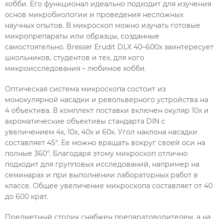
хобби. Его функционал идеально подходит для изучения
основ микробиологии и проведения несложных
научных опытов. В микроскоп можно изучать готовые
микропрепараты или образцы, созданные
самостоятельно. Bresser Erudit DLX 40–600x заинтересует
школьников, студентов и тех, для кого
микроисследования – любимое хобби.
Оптическая система микроскопа состоит из
монокулярной насадки и револьверного устройства на
4 объектива. В комплект поставки включен окуляр 10х и
ахроматические объективы стандарта DIN с
увеличением 4х, 10х, 40х и 60х. Угол наклона насадки
составляет 45°. Ее можно вращать вокруг своей оси на
полные 360°. Благодаря этому микроскоп отлично
подходит для групповых исследований, например на
семинарах и при выполнении лабораторных работ в
классе. Общее увеличение микроскопа составляет от 40
до 600 крат.
Предметный столик снабжен препаратоводителем, а на