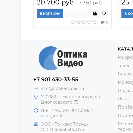
20 700 руб
25 
17 950 руб
В КОРЗИНУ
В К
0
КАТАЛ
Микро
Телес
Бинок
+7 901 430-33-55
Монок
info@optika-video.ru
Подзо
620089, г. Екатеринбург, ул.
Лупы
Циолковского 73
Прибо
Пн-Пт 9:00-17:00, Сб-Вс -
Прице
выходной
Метеос
ООО «Техмакс Трейд»
термом
ОГРН 1156685001373