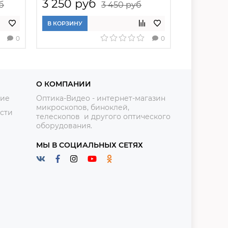
3 250 руб
2 050 
б
3 450 руб
В КОРЗИНУ
В КОРЗИНУ
0
0
О КОМПАНИИ
ние
Оптика-Видео - интернет-магазин
микроскопов, биноклей,
сти
телескопов и другого оптического
оборудования.
МЫ В СОЦИАЛЬНЫХ СЕТЯХ