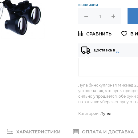
в наличии
Доставка в
…
Лупа бинокулярная Микмед 25
устроена так, что лупы прикр
сильно упрощается, обе руки
на затылке убережет лупу от п
Категории:
Лупы
ХАРАКТЕРИСТИКИ
ОПЛАТА И ДОСТАВКА