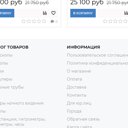
100 руб
25 100 руб
21 750 руб
21 750 ру
ОРЗИНУ
В КОРЗИНУ
0
ОГ ТОВАРОВ
ИНФОРМАЦИЯ
скопы
Пользовательское соглаше
копы
Политика конфиденциально
ли
О магазине
уляры
Оплата
рные трубы
Доставка
Контакты
ры ночного видения
Для юр.лиц
лы
Города
танции, гигрометры,
Обратная связь
етры, часы
Карта сайта