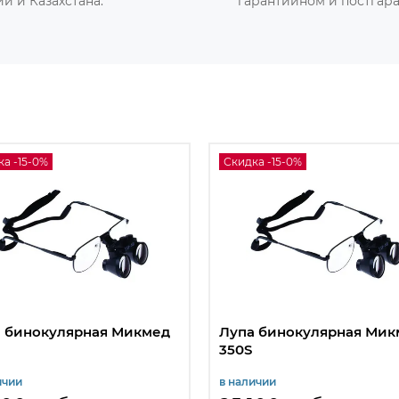
и и Казахстана.
гарантийном и постгар
а -15-0%
Скидка -15-0%
 бинокулярная Микмед
Лупа бинокулярная Мик
350S
ичии
в наличии