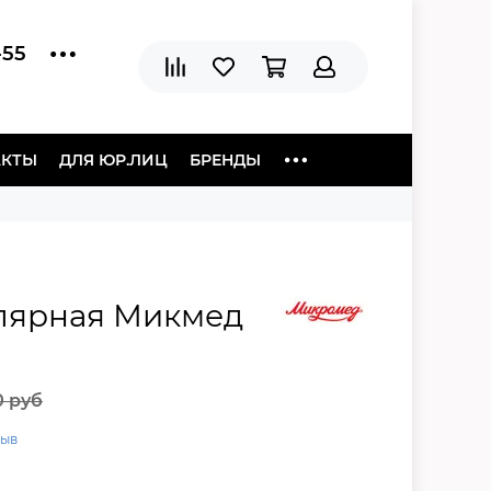
-55
АКТЫ
ДЛЯ ЮР.ЛИЦ
БРЕНДЫ
лярная Микмед
0 руб
зыв