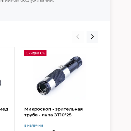
антийном обслуживании.
Скидка 6%
Скидка 6%
мед
Микроскоп - зрительная
Микроско
труба - лупа ЗТ10*25
в наличии
в наличии