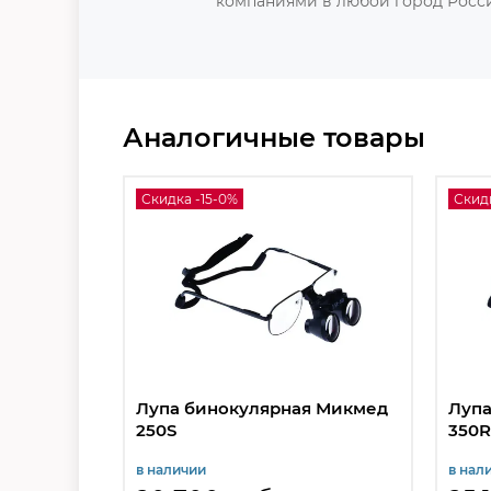
компаниями в любой город Росси
Аналогичные товары
Скидка -15-0%
Скидк
Лупа бинокулярная Микмед
Лупа
250S
350R
в наличии
в нал