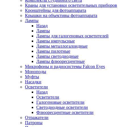
Комплекты студийного света
Краны для установки осветительных приборов
Кронштейны для фотоаппарата
Крышки на объективы фотоаппарата
Лампы
Назад
Лампы
Лампы для галогеновых осветителей
Лампы импульсные
Лампы металлогалоидные
Лампы пилотные
Лампы светодиодные
Лампы флюоресцентные
Микрофоны и радиосистемы Falcon Eyes
Моноподы
Муфты
Насадки
Осветители
Назад
Осветители
Галогеновые осветители
Светодиодные осветители
Флюоресцентные осветители
Отражатели
Патроны