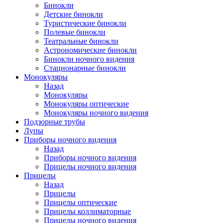
Бинокли
Детские бинокли
Туристические бинокли
Полевые бинокли
Театральные бинокли
Астрономические бинокли
Бинокли ночного видения
Стационарные бинокли
Монокуляры
Назад
Монокуляры
Монокуляры оптические
Монокуляры ночного видения
Подзорные трубы
Лупы
Приборы ночного видения
Назад
Приборы ночного видения
Прицелы ночного видения
Прицелы
Назад
Прицелы
Прицелы оптические
Прицелы коллиматорные
Прицелы ночного видения