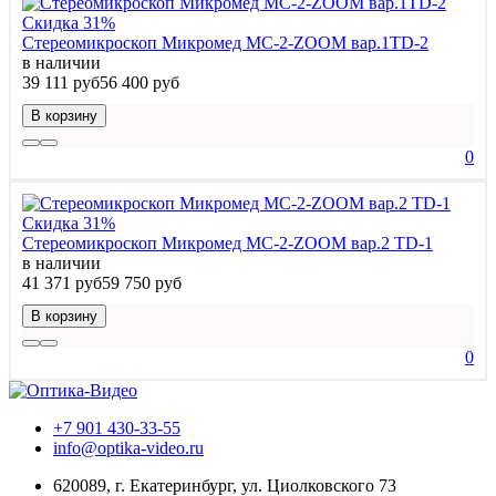
Скидка 31%
Стереомикроскоп Микромед МС-2-ZOOM вар.1TD-2
в наличии
39 111 руб
56 400 руб
В корзину
0
Скидка 31%
Стереомикроскоп Микромед МС-2-ZOOM вар.2 TD-1
в наличии
41 371 руб
59 750 руб
В корзину
0
+7 901 430-33-55
info@optika-video.ru
620089, г. Екатеринбург, ул. Циолковского 73