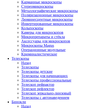
Карманные микроскопы
Стереомикроскопы
Металлографические микроскопы
Поляризационные микроскопы
Люминесцентные микроскопы
Инвертированные микроскопы
Кольпоскопы
Камеры для микроскопов
Микропрепараты и стёкла
Аксессуары для микроскопов
Микроскопы Magus
Операционные модульные
Криминалистические
Телескопы
Назад
Телескопы
Телескопы детские
Телескопы для начинающих
Телескопы профессиональные
Телескоп рефрактор
Телескоп рефлектор
Телескоп зеркально-линзовый
Телескопы с автонаведением
Бинокли
Назад