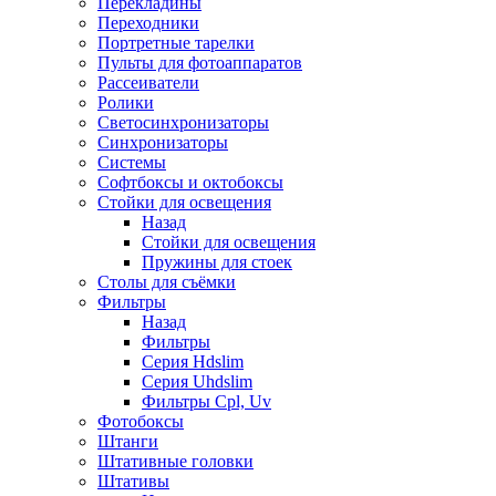
Перекладины
Переходники
Портретные тарелки
Пульты для фотоаппаратов
Рассеиватели
Ролики
Светосинхронизаторы
Синхронизаторы
Системы
Софтбоксы и октобоксы
Стойки для освещения
Назад
Стойки для освещения
Пружины для стоек
Столы для съёмки
Фильтры
Назад
Фильтры
Серия Hdslim
Серия Uhdslim
Фильтры Cpl, Uv
Фотобоксы
Штанги
Штативные головки
Штативы