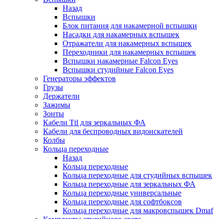
Назад
Вспышки
Блок питания для накамерной вспышки
Насадки для накамерных вспышек
Отражатели для накамерных вспышек
Переходники для накамерных вспышек
Вспышки накамерные Falcon Eyes
Вспышки студийные Falcon Eyes
Генераторы эффектов
Грузы
Держатели
Зажимы
Зонты
Кабели Ttl для зеркальных ФА
Кабели для беспроводных видоискателей
Колбы
Кольца переходные
Назад
Кольца переходные
Кольца переходные для студийных вспышек
Кольца переходные для зеркальных ФА
Кольца переходные универсальные
Кольца переходные для софтбоксов
Кольца переходные для макровспышек Dmaf