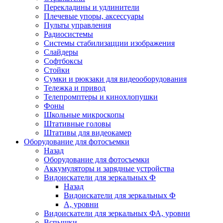
Перекладины и удлинители
Плечевые упоры, аксессуары
Пульты управления
Радиосистемы
Системы стабилизацции изображения
Слайдеры
Софтбоксы
Стойки
Сумки и рюкзаки для видеооборудования
Тележка и привод
Телепромптеры и кинохлопушки
Фоны
Школьные микроскопы
Штативные головы
Штативы для видеокамер
Оборудование для фотосъемки
Назад
Оборудование для фотосъемки
Аккумуляторы и зарядные устройства
Видоискатели для зеркальных Ф
Назад
Видоискатели для зеркальных Ф
А, уровни
Видоискатели для зеркальных ФА, уровни
Вспышки