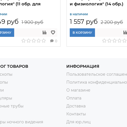
логия" (11 обр. для
и физиология" (14 обр.)
лы)
ичии
в наличии
49 руб
1 557 руб
1 900 руб
2 200 руб
ОРЗИНУ
В КОРЗИНУ
0
ОГ ТОВАРОВ
ИНФОРМАЦИЯ
скопы
Пользовательское соглаше
копы
Политика конфиденциально
ли
О магазине
уляры
Оплата
рные трубы
Доставка
Контакты
ры ночного видения
Для юр.лиц