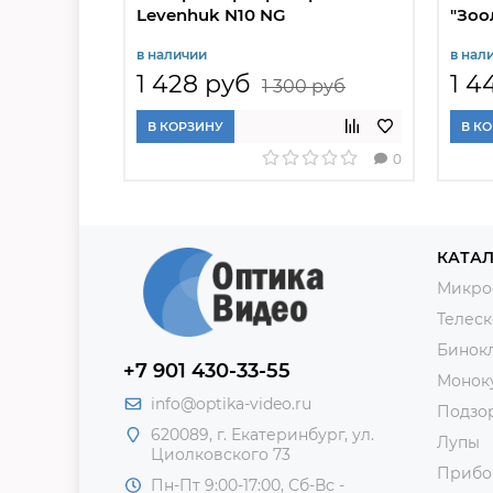
Levenhuk N10 NG
"Зоо
шко
в наличии
в нал
1 428 руб
1 4
1 300 руб
В КОРЗИНУ
В К
0
КАТАЛ
Микро
Телес
Бинок
+7 901 430-33-55
Монок
info@optika-video.ru
Подзо
620089, г. Екатеринбург, ул.
Лупы
Циолковского 73
Прибо
Пн-Пт 9:00-17:00, Сб-Вс -