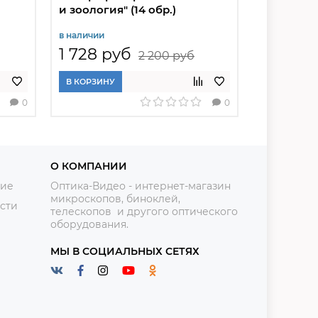
и зоология" (14 обр.)
"Ботаника"
школы)
в наличии
в наличии
1 728 руб
1 944 
2 200 руб
В КОРЗИНУ
В КОРЗИНУ
0
0
О КОМПАНИИ
ние
Оптика-Видео - интернет-магазин
микроскопов, биноклей,
сти
телескопов и другого оптического
оборудования.
МЫ В СОЦИАЛЬНЫХ СЕТЯХ