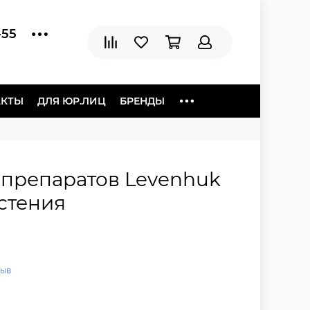
-55
АКТЫ
ДЛЯ ЮР.ЛИЦ
БРЕНДЫ
препаратов Levenhuk
астения
зыв