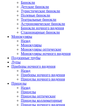
Бинокли
Детские бинокли
Туристические бинокли
Полевые бинокли
Театральные бинокли
Астрономические бинокли
Бинокли ночного видения
Стационарные бинокли
Монокуляры
Назад
Монокуляры
Монокуляры оптические
Монокуляры ночного видения
Подзорные трубы
Лупы
Приборы ночного видения
Назад
Приборы ночного видения
Прицелы ночного видения
Прицелы
Назад
Прицелы
Прицелы оптические
Прицелы коллиматорные
Прицелы ночного видения