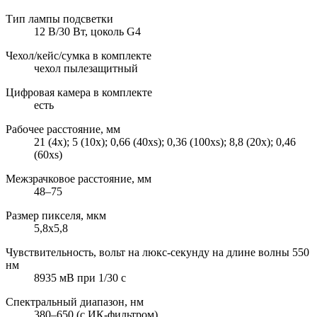
Тип лампы подсветки
12 В/30 Вт, цоколь G4
Чехол/кейс/сумка в комплекте
чехол пылезащитный
Цифровая камера в комплекте
есть
Рабочее расстояние, мм
21 (4x); 5 (10x); 0,66 (40xs); 0,36 (100xs); 8,8 (20х); 0,46
(60хs)
Межзрачковое расстояние, мм
48–75
Размер пикселя, мкм
5,8x5,8
Чувствительность, вольт на люкс-секунду на длине волны 550
нм
8935 мВ при 1/30 с
Спектральный диапазон, нм
380–650 (с ИК-фильтром)