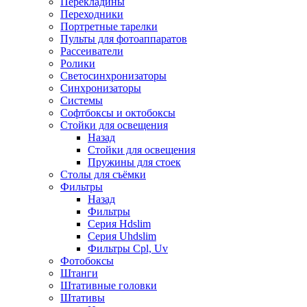
Перекладины
Переходники
Портретные тарелки
Пульты для фотоаппаратов
Рассеиватели
Ролики
Светосинхронизаторы
Синхронизаторы
Системы
Софтбоксы и октобоксы
Стойки для освещения
Назад
Стойки для освещения
Пружины для стоек
Столы для съёмки
Фильтры
Назад
Фильтры
Серия Hdslim
Серия Uhdslim
Фильтры Cpl, Uv
Фотобоксы
Штанги
Штативные головки
Штативы