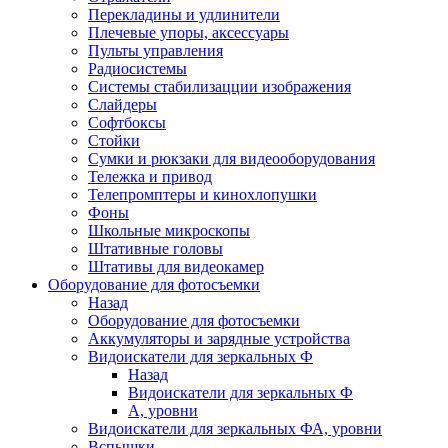
Перекладины и удлинители
Плечевые упоры, аксессуары
Пульты управления
Радиосистемы
Системы стабилизацции изображения
Слайдеры
Софтбоксы
Стойки
Сумки и рюкзаки для видеооборудования
Тележка и привод
Телепромптеры и кинохлопушки
Фоны
Школьные микроскопы
Штативные головы
Штативы для видеокамер
Оборудование для фотосъемки
Назад
Оборудование для фотосъемки
Аккумуляторы и зарядные устройства
Видоискатели для зеркальных Ф
Назад
Видоискатели для зеркальных Ф
А, уровни
Видоискатели для зеркальных ФА, уровни
Вспышки