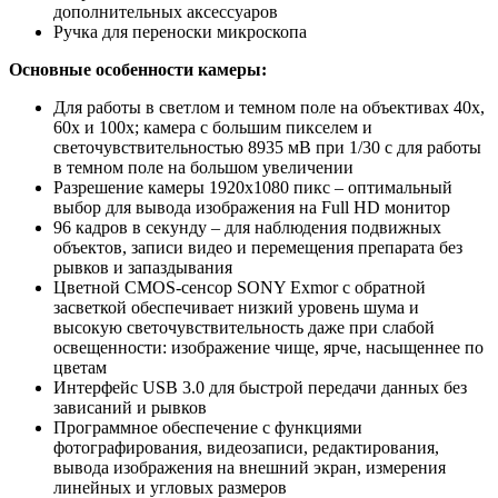
дополнительных аксессуаров
Ручка для переноски микроскопа
Основные особенности камеры:
Для работы в светлом и темном поле на объективах 40х,
60х и 100х; камера с большим пикселем и
светочувствительностью 8935 мВ при 1/30 с для работы
в темном поле на большом увеличении
Разрешение камеры 1920x1080 пикс – оптимальный
выбор для вывода изображения на Full HD монитор
96 кадров в секунду – для наблюдения подвижных
объектов, записи видео и перемещения препарата без
рывков и запаздывания
Цветной CMOS-сенсор SONY Exmor с обратной
засветкой обеспечивает низкий уровень шума и
высокую светочувствительность даже при слабой
освещенности: изображение чище, ярче, насыщеннее по
цветам
Интерфейс USB 3.0 для быстрой передачи данных без
зависаний и рывков
Программное обеспечение с функциями
фотографирования, видеозаписи, редактирования,
вывода изображения на внешний экран, измерения
линейных и угловых размеров