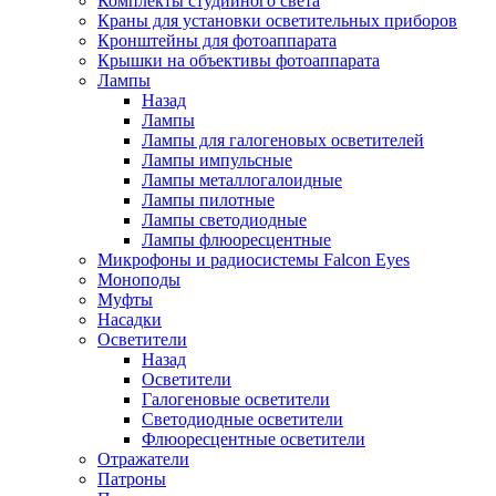
Комплекты студийного света
Краны для установки осветительных приборов
Кронштейны для фотоаппарата
Крышки на объективы фотоаппарата
Лампы
Назад
Лампы
Лампы для галогеновых осветителей
Лампы импульсные
Лампы металлогалоидные
Лампы пилотные
Лампы светодиодные
Лампы флюоресцентные
Микрофоны и радиосистемы Falcon Eyes
Моноподы
Муфты
Насадки
Осветители
Назад
Осветители
Галогеновые осветители
Светодиодные осветители
Флюоресцентные осветители
Отражатели
Патроны