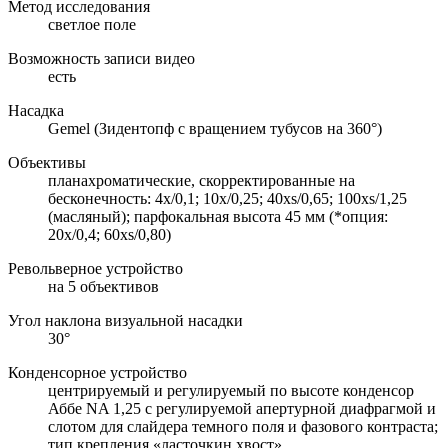
Метод исследования
светлое поле
Возможность записи видео
есть
Насадка
Gemel (Зидентопф с вращением тубусов на 360°)
Объективы
планахроматические, скорректированные на
бесконечность: 4x/0,1; 10x/0,25; 40xs/0,65; 100xs/1,25
(масляный); парфокальная высота 45 мм (*опция:
20х/0,4; 60хs/0,80)
Револьверное устройство
на 5 объективов
Угол наклона визуальной насадки
30°
Конденсорное устройство
центрируемый и регулируемый по высоте конденсор
Аббе NA 1,25 с регулируемой апертурной диафрагмой и
слотом для слайдера темного поля и фазового контраста;
тип крепления «ласточкин хвост»