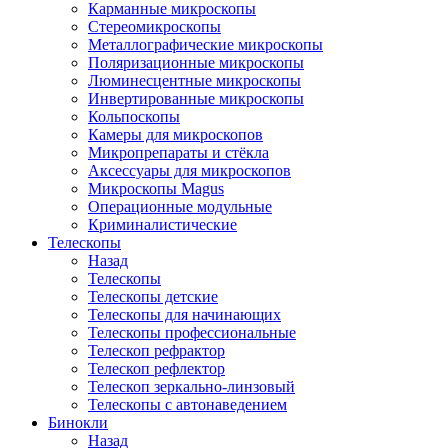
Карманные микроскопы
Стереомикроскопы
Металлографические микроскопы
Поляризационные микроскопы
Люминесцентные микроскопы
Инвертированные микроскопы
Кольпоскопы
Камеры для микроскопов
Микропрепараты и стёкла
Аксессуары для микроскопов
Микроскопы Magus
Операционные модульные
Криминалистические
Телескопы
Назад
Телескопы
Телескопы детские
Телескопы для начинающих
Телескопы профессиональные
Телескоп рефрактор
Телескоп рефлектор
Телескоп зеркально-линзовый
Телескопы с автонаведением
Бинокли
Назад