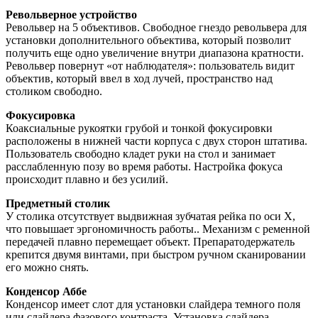
Револьверное устройство
Револьвер на 5 объективов. Свободное гнездо револьвера для
установки дополнительного объектива, который позволит
получить еще одно увеличение внутри диапазона кратности.
Револьвер повернут «от наблюдателя»: пользователь видит
объектив, который ввел в ход лучей, пространство над
столиком свободно.
Фокусировка
Коаксиальные рукоятки грубой и тонкой фокусировки
расположены в нижней части корпуса с двух сторон штатива.
Пользователь свободно кладет руки на стол и занимает
расслабленную позу во время работы. Настройка фокуса
происходит плавно и без усилий.
Предметный столик
У столика отсутствует выдвижная зубчатая рейка по оси Х,
что повышает эргономичность работы.. Механизм с ременной
передачей плавно перемещает объект. Препаратодержатель
крепится двумя винтами, при быстром ручном сканировании
его можно снять.
Конденсор Аббе
Конденсор имеет слот для установки слайдера темного поля
или слайдера фазового контраста. Установка слайдера