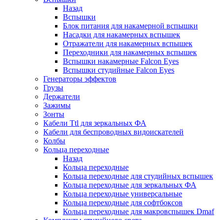
Назад
Вспышки
Блок питания для накамерной вспышки
Насадки для накамерных вспышек
Отражатели для накамерных вспышек
Переходники для накамерных вспышек
Вспышки накамерные Falcon Eyes
Вспышки студийные Falcon Eyes
Генераторы эффектов
Грузы
Держатели
Зажимы
Зонты
Кабели Ttl для зеркальных ФА
Кабели для беспроводных видоискателей
Колбы
Кольца переходные
Назад
Кольца переходные
Кольца переходные для студийных вспышек
Кольца переходные для зеркальных ФА
Кольца переходные универсальные
Кольца переходные для софтбоксов
Кольца переходные для макровспышек Dmaf