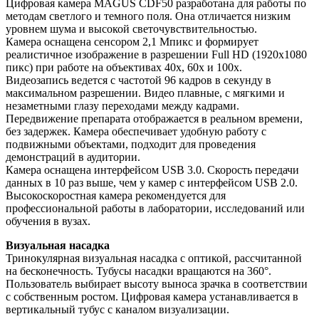
Цифровая камера MAGUS CDF50 разработана для работы по
методам светлого и темного поля. Она отличается низким
уровнем шума и высокой светочувствительностью.
Камера оснащена сенсором 2,1 Мпикс и формирует
реалистичное изображение в разрешении Full HD (1920x1080
пикс) при работе на объективах 40х, 60х и 100х.
Видеозапись ведется с частотой 96 кадров в секунду в
максимальном разрешении. Видео плавные, с мягкими и
незаметными глазу переходами между кадрами.
Передвижение препарата отображается в реальном времени,
без задержек. Камера обеспечивает удобную работу с
подвижными объектами, подходит для проведения
демонстраций в аудитории.
Камера оснащена интерфейсом USB 3.0. Скорость передачи
данных в 10 раз выше, чем у камер с интерфейсом USB 2.0.
Высокоскоростная камера рекомендуется для
профессиональной работы в лаборатории, исследований или
обучения в вузах.
Визуальная насадка
Тринокулярная визуальная насадка с оптикой, рассчитанной
на бесконечность. Тубусы насадки вращаются на 360°.
Пользователь выбирает высоту выноса зрачка в соответствии
с собственным ростом. Цифровая камера устанавливается в
вертикальный тубус с каналом визуализации.