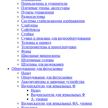
Перекладины и удлинители
Плечевые упоры, аксессуары
Пульты управления
Радиосистемы
Системы стабилизацции изображения
Слайдеры
Софтбоксы
Стойки
Сумки и рюкзаки для видеооборудования
Тележка и привод
Телепромптеры и кинохлопушки
Фоны
Школьные микроскопы
Штативные головы
Штативы для видеокамер
Оборудование для фотосъемки
Назад
Оборудование для фотосъемки
Аккумуляторы и зарядные устройства
Видоискатели для зеркальных Ф
Назад
Видоискатели для зеркальных Ф
А, уровни
Видоискатели для зеркальных ФА, уровни
Вспышки