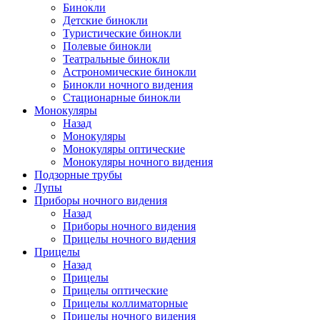
Бинокли
Детские бинокли
Туристические бинокли
Полевые бинокли
Театральные бинокли
Астрономические бинокли
Бинокли ночного видения
Стационарные бинокли
Монокуляры
Назад
Монокуляры
Монокуляры оптические
Монокуляры ночного видения
Подзорные трубы
Лупы
Приборы ночного видения
Назад
Приборы ночного видения
Прицелы ночного видения
Прицелы
Назад
Прицелы
Прицелы оптические
Прицелы коллиматорные
Прицелы ночного видения