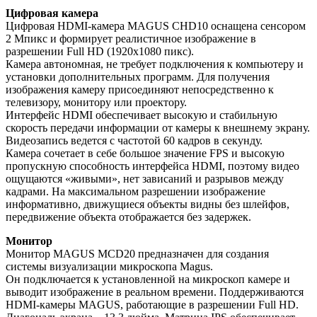
Цифровая камера
Цифровая HDMI-камера MAGUS CHD10 оснащена сенсором
2 Мпикс и формирует реалистичное изображение в
разрешении Full HD (1920x1080 пикс).
Камера автономная, не требует подключения к компьютеру и
установки дополнительных программ. Для получения
изображения камеру присоединяют непосредственно к
телевизору, монитору или проектору.
Интерфейс HDMI обеспечивает высокую и стабильную
скорость передачи информации от камеры к внешнему экрану.
Видеозапись ведется с частотой 60 кадров в секунду.
Камера сочетает в себе большое значение FPS и высокую
пропускную способность интерфейса HDMI, поэтому видео
ощущаются «живыми», нет зависаний и разрывов между
кадрами. На максимальном разрешении изображение
информативно, движущиеся объекты видны без шлейфов,
передвижение объекта отображается без задержек.
Монитор
Монитор MAGUS MCD20 предназначен для создания
системы визуализации микроскопа Magus.
Он подключается к установленной на микроскоп камере и
выводит изображение в реальном времени. Поддерживаются
HDMI-камеры MAGUS, работающие в разрешении Full HD.