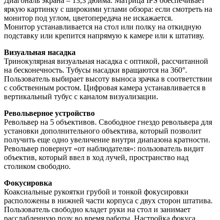
Диагональ экрана – 13,3 дюйма. Матрица IPS обеспечивает
яркую картинку с широкими углами обзора: если смотреть на
монитор под углом, цветопередача не искажается.
Монитор устанавливается на стол или полку на откидную
подставку или крепится напрямую к камере или к штативу.
Визуальная насадка
Тринокулярная визуальная насадка с оптикой, рассчитанной
на бесконечность. Тубусы насадки вращаются на 360°.
Пользователь выбирает высоту выноса зрачка в соответствии
с собственным ростом. Цифровая камера устанавливается в
вертикальный тубус с каналом визуализации.
Револьверное устройство
Револьвер на 5 объективов. Свободное гнездо револьвера для
установки дополнительного объектива, который позволит
получить еще одно увеличение внутри диапазона кратности.
Револьвер повернут «от наблюдателя»: пользователь видит
объектив, который ввел в ход лучей, пространство над
столиком свободно.
Фокусировка
Коаксиальные рукоятки грубой и тонкой фокусировки
расположены в нижней части корпуса с двух сторон штатива.
Пользователь свободно кладет руки на стол и занимает
расслабленную позу во время работы. Настройка фокуса