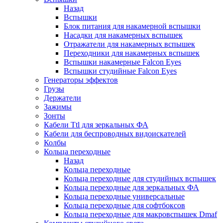
Назад
Вспышки
Блок питания для накамерной вспышки
Насадки для накамерных вспышек
Отражатели для накамерных вспышек
Переходники для накамерных вспышек
Вспышки накамерные Falcon Eyes
Вспышки студийные Falcon Eyes
Генераторы эффектов
Грузы
Держатели
Зажимы
Зонты
Кабели Ttl для зеркальных ФА
Кабели для беспроводных видоискателей
Колбы
Кольца переходные
Назад
Кольца переходные
Кольца переходные для студийных вспышек
Кольца переходные для зеркальных ФА
Кольца переходные универсальные
Кольца переходные для софтбоксов
Кольца переходные для макровспышек Dmaf