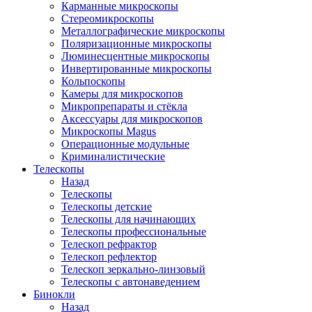
Карманные микроскопы
Стереомикроскопы
Металлографические микроскопы
Поляризационные микроскопы
Люминесцентные микроскопы
Инвертированные микроскопы
Кольпоскопы
Камеры для микроскопов
Микропрепараты и стёкла
Аксессуары для микроскопов
Микроскопы Magus
Операционные модульные
Криминалистические
Телескопы
Назад
Телескопы
Телескопы детские
Телескопы для начинающих
Телескопы профессиональные
Телескоп рефрактор
Телескоп рефлектор
Телескоп зеркально-линзовый
Телескопы с автонаведением
Бинокли
Назад