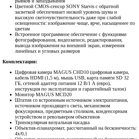
рывков и запаздывания
Цветной CMOS-сенсор SONY Starvis с обратной
засветкой обеспечивает низкий уровень шума и
высокую светочувствительность даже при слабой
освещенности: изображение чище, ярче, насыщеннее по
цветам
Встроенное программное обеспечение с функциями
фотографирования, видеозаписи, редактирования,
вывода изображения на внешний экран, измерения
линейных и угловых размеров
Комплектация:
Цифровая камера MAGUS CHD10 (цифровая камера,
кабель HDMI (1,5 м), мышь USB, карта памяти SD 32
ГБ, сетевой адаптер питания 12 В/1 А (евро),
инструкция по эксплуатации и гарантийный талон)
Монитор MAGUS MCD20
Штатив со встроенным источником электропитания,
источником проходящего света, механизмом
фокусировки, предметным столиком, конденсорным
устройством и револьвером объективов
Тринокулярная визуальная насадка
Объектив-планахромат, рассчитанный на бесконечность:
4x/0,1