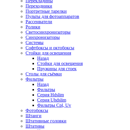
Перекладины
Переходники
Портретные тарелки
Пульты для фотоаппаратов
Рассеиватели
Ролики
Светосинхронизаторы
Синхронизаторы
Системы
Софтбоксы и октобоксы
Стойки для освещения
Назад
Стойки для освещения
Пружины для стоек
Столы для съёмки
Фильтры
Назад
Фильтры
Серия Hdslim
Серия Uhdslim
Фильтры Cpl, Uv
Фотобоксы
Штанги
Штативные головки
Штативы