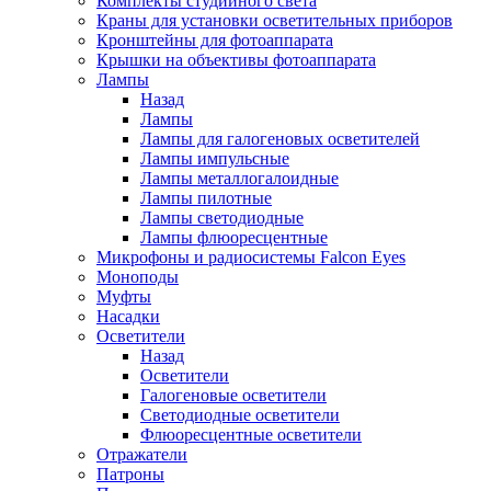
Комплекты студийного света
Краны для установки осветительных приборов
Кронштейны для фотоаппарата
Крышки на объективы фотоаппарата
Лампы
Назад
Лампы
Лампы для галогеновых осветителей
Лампы импульсные
Лампы металлогалоидные
Лампы пилотные
Лампы светодиодные
Лампы флюоресцентные
Микрофоны и радиосистемы Falcon Eyes
Моноподы
Муфты
Насадки
Осветители
Назад
Осветители
Галогеновые осветители
Светодиодные осветители
Флюоресцентные осветители
Отражатели
Патроны