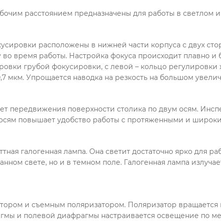
очим расстоянием предназначены для работы в светлом и
усировки расположены в нижней части корпуса с двух сто
у во время работы. Настройка фокуса происходит плавно и 
ровки грубой фокусировки, с левой – кольцо регулировки 
,7 мкм. Упрощается наводка на резкость на большом увели
ет передвижения поверхности столика по двум осям. Инсп
осям повышает удобство работы с протяженными и широки
ттная галогенная лампа. Она светит достаточно ярко для ра
ванном свете, но и в темном поле. Галогенная лампа излуча
ором и съемным поляризатором. Поляризатор вращается в 
гмы и полевой диафрагмы настраивается освещение по ме