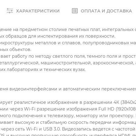
ХАРАКТЕРИСТИКИ
ОПЛАТА И ДОСТАВКА
ние на предметном столике печатных плат, интегральных 
х образцов для инспектирования их поверхности.
кроструктуры металлов и сплавов, полупроводниковых мат
ных объектов.
ает работу по методу светлого поля, темного поля и прос
еталлургической, машиностроительной, аэрокосмической, 
х лабораториях и технических вузах.
емя видеоинтерфейсами и автоматическим переключением 
рует реалистичное изображение в разрешении 4К (3840x2
ии через Wi-Fi разрешение изображения Full HD (1920x1080
мого подключения к телевизору, монитору или проектору. 
ивает высокую и стабильную скорость передачи информац
рез сеть Wi-Fi и USB 3.0. Видеозапись ведется с частотой 
FPS и высокую пропускную способность интерфейса HDMI, 