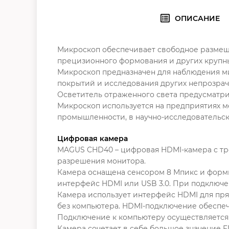
ОПИСАНИЕ
Микроскоп обеспечивает свободное размеще
прецизионного формования и других крупны
Микроскоп предназначен для наблюдения ми
покрытий и исследования других непрозрач
Осветитель отраженного света предусматрив
Микроскоп используется на предприятиях м
промышленности, в научно-исследовательски
Цифровая камера
MAGUS CHD40 – цифровая HDMI-камера с тр
разрешения монитора.
Камера оснащена сенсором 8 Мпикс и форми
интерфейс HDMI или USB 3.0. При подключен
Камера использует интерфейс HDMI для пря
без компьютера. HDMI-подключение обеспеч
Подключение к компьютеру осуществляется че
Камера сочетает в себе большое значение 