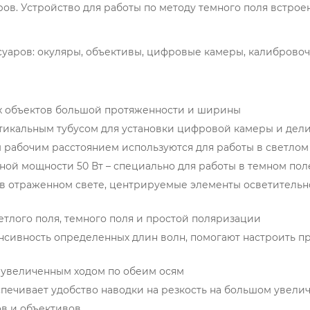
ов. Устройство для работы по методу темного поля встроен
суаров: окуляры, объективы, цифровые камеры, калиброво
х объектов большой протяженности и ширины
тикальным тубусом для установки цифровой камеры и делит
рабочим расстоянием используются для работы в светлом
ной мощности 50 Вт – специально для работы в темном пол
в отраженном свете, центрируемые элементы осветительн
етлого поля, темного поля и простой поляризации
нсивность определенных длин волн, помогают настроить п
 увеличенным ходом по обеим осям
спечивает удобство наводки на резкость на большом увели
в и объективов