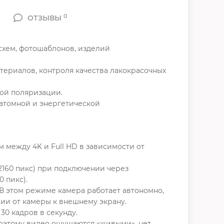
0
ОТЗЫВЫ
схем, фотошаблонов, изделий
ериалов, контроля качества лакокрасочных
той поляризации.
атомной и энергетической
между 4K и Full HD в зависимости от
160 пикс) при подключении через
 пикс).
В этом режиме камера работает автономно,
ии от камеры к внешнему экрану.
30 кадров в секунду.
поэтому видео ощущаются «живыми», нет