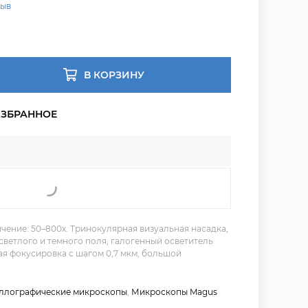
зыв
В КОРЗИНУ
чение: 50–800х. Тринокулярная визуальная насадка,
ветлого и темного поля, галогенный осветитель
кая фокусировка с шагом 0,7 мкм, большой
ллографические микроскопы
,
Микроскопы Magus