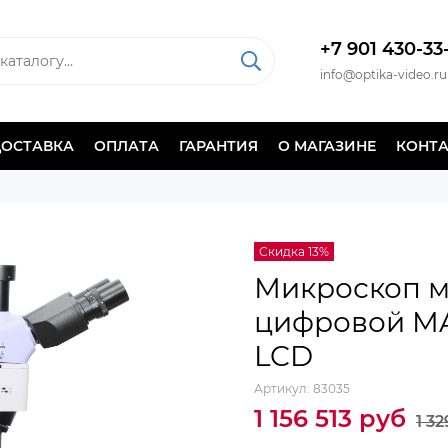
+7 901 430-33
info@optika-video.ru
ДОСТАВКА
ОПЛАТА
ГАРАНТИЯ
О МАГАЗИНЕ
КОНТ
Скидка 13%
Микроскоп м
цифровой MA
LCD
Артикул:
83035
1 156 513 руб
1 3