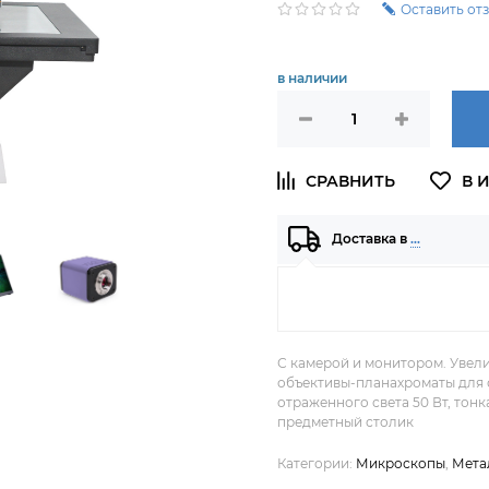
Оставить от
в наличии
Доставка в
…
С камерой и монитором. Увели
объективы-планахроматы для с
отраженного света 50 Вт, тон
предметный столик
Категории:
Микроскопы
,
Мета