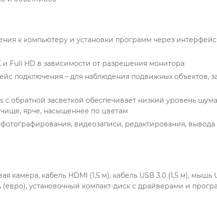
ения к компьютеру и установки программ через интерфейс
и Full HD в зависимости от разрешения монитора
фейс подключения – для наблюдения подвижных объектов, 
s с обратной засветкой обеспечивает низкий уровень шума
чище, ярче, насыщеннее по цветам
фотографирования, видеозаписи, редактирования, вывода
амера, кабель HDMI (1,5 м), кабель USB 3.0 (1,5 м), мышь 
В/1 А (евро), установочный компакт-диск с драйверами и пр