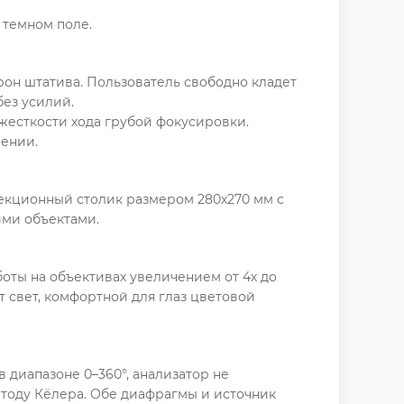
 темном поле.
рон штатива. Пользователь свободно кладет
без усилий.
жесткости хода грубой фокусировки.
чении.
екционный столик размером 280x270 мм с
ми объектами.
боты на объективах увеличением от 4х до
ет свет, комфортной для глаз цветовой
диапазоне 0–360°, анализатор не
тоду Кёлера. Обе диафрагмы и источник