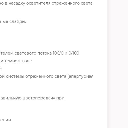
о в насадку осветителя отраженного света.
чные слайды.
елем светового потока 100/0 и 0/100
 и темном поле
е
ой системы отраженного света (апертурная
равильную цветопередачу при
чении