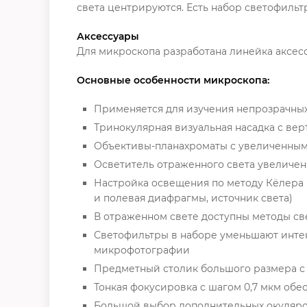
света центрируются. Есть набор светофильтр
Аксессуары
Для микроскопа разработана линейка аксес
Основные особенности микроскопа:
Применяется для изучения непрозрачны
Тринокулярная визуальная насадка с вер
Объективы-планахроматы с увеличенным 
Осветитель отраженного света увеличен
Настройка освещения по методу Кёлера 
и полевая диафрагмы, источник света)
В отраженном свете доступны методы св
Светофильтры в наборе уменьшают инте
микрофотографии
Предметный столик большого размера с
Тонкая фокусировка с шагом 0,7 мкм обе
Большой выбор дополнительных окуляро