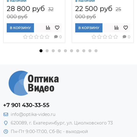
в наличии
в наличии
местами для пробных
очковых линз
28 800 руб
22 500 руб
очковых линз
ОПОЛ-2-«СПб»
32
25
ОПОЛ-4-«СПб»
000 руб
000 руб
В КОРЗИНУ
В КОРЗИНУ
0
0
+7 901 430-33-55
info@optika-video.ru
620089, г. Екатеринбург, ул. Циолковского 73
Пн-Пт 9:00-17:00, Сб-Вс - выходной