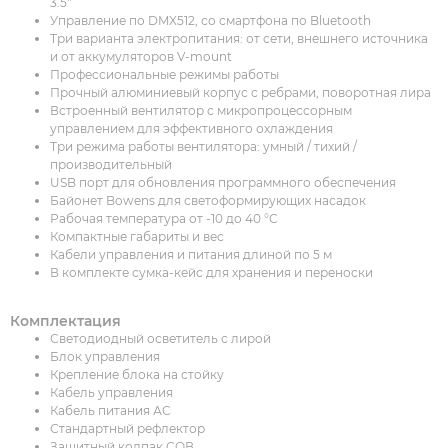
3.5"
Управление по DMX512, со смартфона по Bluetooth
Три варианта электропитания: от сети, внешнего источника
и от аккумуляторов V-mount
Профессиональные режимы работы
Прочный алюминиевый корпус с ребрами, поворотная лира
Встроенный вентилятор с микропроцессорным
управлением для эффективного охлаждения
Три режима работы вентилятора: умный / тихий /
производительный
USB порт для обновления программного обеспечения
Байонет Bowens для светоформирующих насадок
Рабочая температура от -10 до 40 °C
Компактные габариты и вес
Кабели управления и питания длиной по 5 м
В комплекте сумка-кейс для хранения и переноски
Комплектация
Светодиодный осветитель с лирой
Блок управления
Крепление блока на стойку
Кабель управления
Кабель питания АС
Стандартный рефлектор
Защитный колпак СОВ