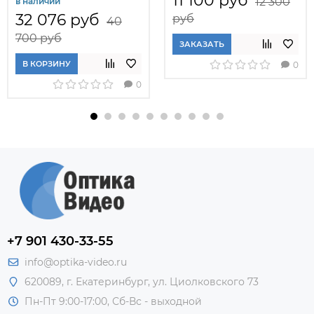
11 100 руб
12 300
в наличии
32 076 руб
руб
40
700 руб
ЗАКАЗАТЬ
В КОРЗИНУ
0
0
+7 901 430-33-55
info@optika-video.ru
620089, г. Екатеринбург, ул. Циолковского 73
Пн-Пт 9:00-17:00, Сб-Вс - выходной