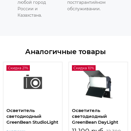
любой город
постгарантийном
России и
обслуживании.
Казахстана.
Аналогичные товары
Скидка 21%
Скидка 10%
Осветитель
Осветитель
светодиодный
светодиодный
GreenBean StudioLight
GreenBean DayLight
II 100B Kit
60 LED