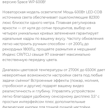
версию Space WP 600B!
Новаторская модель осветителя! Мощь 600Вт LED-COB
источника света обеспечивает ошеломляющие 82300
люкс близости одного метра. Плавная регулировка
яркости — от нуля до сотни процентов, выбор из
четырех уникальных кривых затемнения гарантирует
идеальные кадры по вашему вкусу. Частоту обновления
легко настроить ручным способом – от 200Гц до
рекордных 1800Гц, прощайте размытия и мерцания!
Индекс CRI/TCLI свыше 97 означает максимально
естественную передачу цвета.
Диапазон цветовой температуры от 2700К до 6500К дает
невероятные возможности настройки света под любые
задачи съёмки! Встроенные эффекты (пожар, молния,
стробоскоп и другие) подарят вашему видео
реалистичность и глубину. Управлять устройством
легко благодаря удобному сенсорному дисплею 3,5" с
простым интерфейсом плюс дополнительные
физические кнопки для точной ручной настойки.