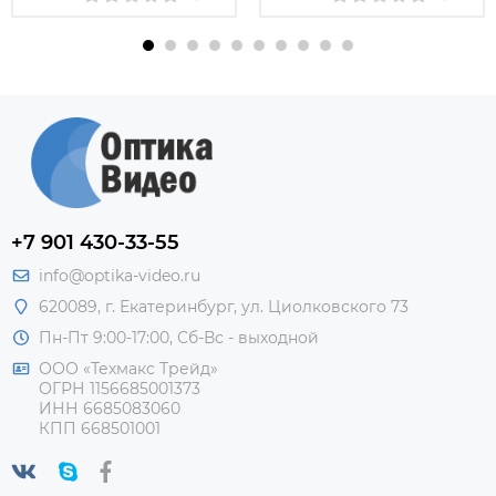
+7 901 430-33-55
info@optika-video.ru
620089, г. Екатеринбург, ул. Циолковского 73
Пн-Пт 9:00-17:00, Сб-Вс - выходной
ООО «Техмакс Трейд»
ОГРН 1156685001373
ИНН 6685083060
КПП 668501001