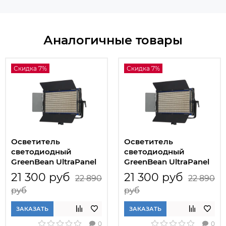
Аналогичные товары
Скидка 7%
Скидка 7%
Осветитель
Осветитель
светодиодный
светодиодный
GreenBean UltraPanel
GreenBean UltraPanel
II 1092 LED
II 1092 LED Bi-color
21 300 руб
21 300 руб
22 890
22 890
руб
руб
ЗАКАЗАТЬ
ЗАКАЗАТЬ
0
0