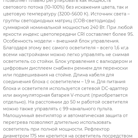
Позволяет плавно регулировать как мощность
светового потока (10–100%) без искажения цвета, так и
цветовую температуру (3200–5600 К). Источник света –
группы светодиодных матриц (СОВ-светодиоды)
суммарной номинальной мощностью 240 Вт. При любой
яркости индекс цветопередачи CRI составляет более 95.
Особенность модели – внешний блок управления.
Благодаря этому вес самого осветителя – всего 1,6 кг,а
всеми настройками можно легко управлять не снимая
осветитель со стойки. Блок управления с валкодером и
цифровым дисплеем снабжен ремнем для переноски
или подвешивания на стойке. Длина кабеля для
соединения блока с осветителем – 1,9 м. Для питания
блока и осветителя используется сетевой DC-адаптер
или аккумуляторная батарея V-mount (приобретается
отдельно). На расстоянии до 50 м работой осветителя
можно также управлять с 99-канального пульта.
Малошумный вентилятор и автоматическая защита от
перегрева позволяют длительно использовать
осветитель при полной мощности. Рефлектор
диаметром 175 мм крепится на осветитель посредством