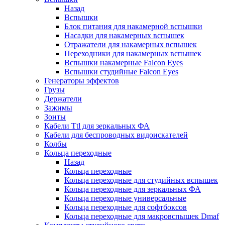
Назад
Вспышки
Блок питания для накамерной вспышки
Насадки для накамерных вспышек
Отражатели для накамерных вспышек
Переходники для накамерных вспышек
Вспышки накамерные Falcon Eyes
Вспышки студийные Falcon Eyes
Генераторы эффектов
Грузы
Держатели
Зажимы
Зонты
Кабели Ttl для зеркальных ФА
Кабели для беспроводных видоискателей
Колбы
Кольца переходные
Назад
Кольца переходные
Кольца переходные для студийных вспышек
Кольца переходные для зеркальных ФА
Кольца переходные универсальные
Кольца переходные для софтбоксов
Кольца переходные для макровспышек Dmaf