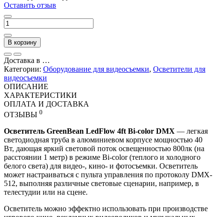
Оставить отзыв
В корзину
Доставка в
…
Категории:
Оборудование для видеосъемки
,
Осветители для
видеосъемки
ОПИСАНИЕ
ХАРАКТЕРИСТИКИ
ОПЛАТА И ДОСТАВКА
0
ОТЗЫВЫ
Осветитель GreenBean LedFlow 4ft Bi-color DMX
— легкая
светодиодная труба в алюминиевом корпусе мощностью 40
Вт, дающая яркий световой поток освещенностью 800лк (на
расстоянии 1 метр) в режиме Bi-color (теплого и холодного
белого света) для видео-, кино- и фотосъемки. Осветитель
может настраиваться с пульта управления по протоколу DMX-
512, выполняя различные световые сценарии, например, в
телестудии или на сцене.
Осветитель можно эффектно использовать при производстве