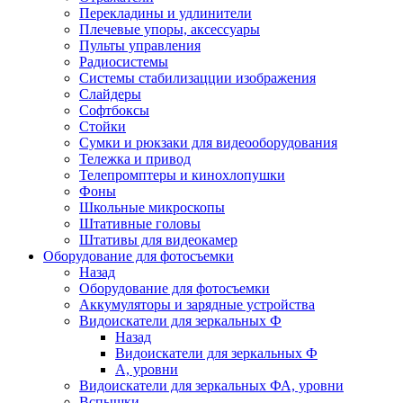
Перекладины и удлинители
Плечевые упоры, аксессуары
Пульты управления
Радиосистемы
Системы стабилизацции изображения
Слайдеры
Софтбоксы
Стойки
Сумки и рюкзаки для видеооборудования
Тележка и привод
Телепромптеры и кинохлопушки
Фоны
Школьные микроскопы
Штативные головы
Штативы для видеокамер
Оборудование для фотосъемки
Назад
Оборудование для фотосъемки
Аккумуляторы и зарядные устройства
Видоискатели для зеркальных Ф
Назад
Видоискатели для зеркальных Ф
А, уровни
Видоискатели для зеркальных ФА, уровни
Вспышки