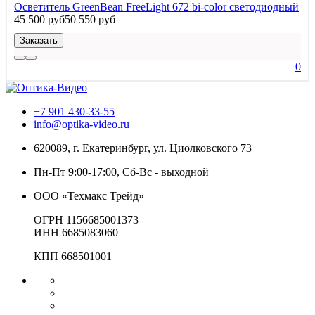
Осветитель GreenBean FreeLight 672 bi-color светодиодный
45 500 руб
50 550 руб
Заказать
0
+7 901 430-33-55
info@optika-video.ru
620089, г. Екатеринбург, ул. Циолковского 73
Пн-Пт 9:00-17:00, Сб-Вс - выходной
ООО «Техмакс Трейд»
ОГРН 1156685001373
ИНН 6685083060
КПП 668501001