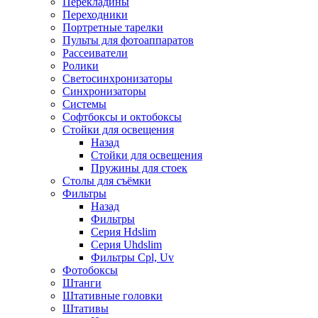
Перекладины
Переходники
Портретные тарелки
Пульты для фотоаппаратов
Рассеиватели
Ролики
Светосинхронизаторы
Синхронизаторы
Системы
Софтбоксы и октобоксы
Стойки для освещения
Назад
Стойки для освещения
Пружины для стоек
Столы для съёмки
Фильтры
Назад
Фильтры
Серия Hdslim
Серия Uhdslim
Фильтры Cpl, Uv
Фотобоксы
Штанги
Штативные головки
Штативы