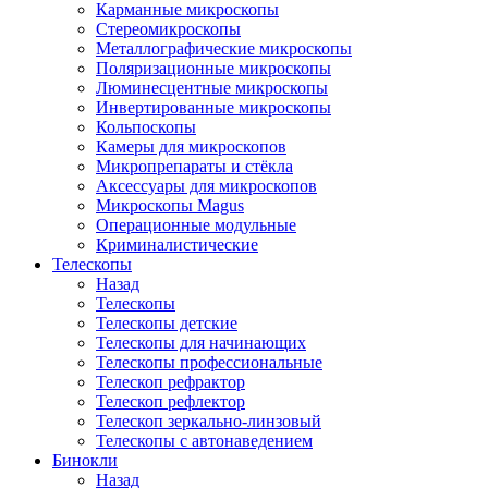
Карманные микроскопы
Стереомикроскопы
Металлографические микроскопы
Поляризационные микроскопы
Люминесцентные микроскопы
Инвертированные микроскопы
Кольпоскопы
Камеры для микроскопов
Микропрепараты и стёкла
Аксессуары для микроскопов
Микроскопы Magus
Операционные модульные
Криминалистические
Телескопы
Назад
Телескопы
Телескопы детские
Телескопы для начинающих
Телескопы профессиональные
Телескоп рефрактор
Телескоп рефлектор
Телескоп зеркально-линзовый
Телескопы с автонаведением
Бинокли
Назад