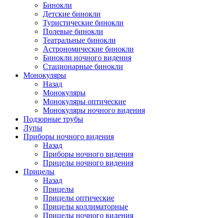
Бинокли
Детские бинокли
Туристические бинокли
Полевые бинокли
Театральные бинокли
Астрономические бинокли
Бинокли ночного видения
Стационарные бинокли
Монокуляры
Назад
Монокуляры
Монокуляры оптические
Монокуляры ночного видения
Подзорные трубы
Лупы
Приборы ночного видения
Назад
Приборы ночного видения
Прицелы ночного видения
Прицелы
Назад
Прицелы
Прицелы оптические
Прицелы коллиматорные
Прицелы ночного видения