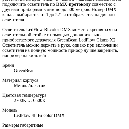
подключить осветитель по
DMX-протоколу
совместно с
другими приборами в линию до 500 метров. Номер DMX-
канала выбирается от 1 до 521 и отображается на дисплее
осветителя.
Осветитель LedFlow Bi-color DMX может закрепляться на
осветительной стойке с помощью дополнительно
приобретаемого держателя GreenBean LedFlow Clamp X2.
Осветитель можно держать в руке, однако при включении
осветителя на полную мощность прибор лучше закрепить,
например на кинотейп.
Бренд
GreenBean
Материал корпуса
Металл/пластик
Цветовая температура
2700К … 6500К
Модель
LedFlow 4ft Bi-color DMX
Размеры габаритные