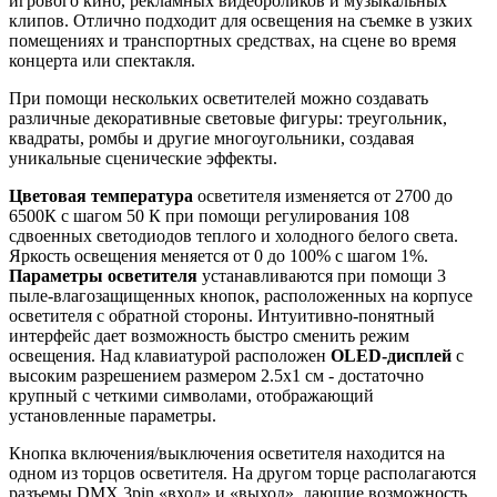
игрового кино, рекламных видеороликов и музыкальных
клипов. Отлично подходит для освещения на съемке в узких
помещениях и транспортных средствах, на сцене во время
концерта или спектакля.
При помощи нескольких осветителей можно создавать
различные декоративные световые фигуры: треугольник,
квадраты, ромбы и другие многоугольники, создавая
уникальные сценические эффекты.
Цветовая температура
осветителя изменяется от 2700 до
6500К с шагом 50 К при помощи регулирования 108
сдвоенных светодиодов теплого и холодного белого света.
Яркость освещения меняется от 0 до 100% с шагом 1%.
Параметры осветителя
устанавливаются при помощи 3
пыле-влагозащищенных кнопок, расположенных на корпусе
осветителя с обратной стороны. Интуитивно-понятный
интерфейс дает возможность быстро сменить режим
освещения. Над клавиатурой расположен
OLED-дисплей
с
высоким разрешением размером 2.5х1 см - достаточно
крупный с четкими символами, отображающий
установленные параметры.
Кнопка включения/выключения осветителя находится на
одном из торцов осветителя. На другом торце располагаются
разъемы DMX 3pin «вход» и «выход», дающие возможность