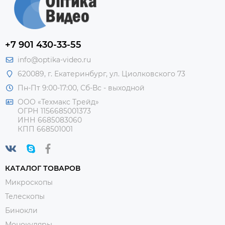
+7 901 430-33-55
info@optika-video.ru
620089, г. Екатеринбург, ул. Циолковского 73
Пн-Пт 9:00-17:00, Сб-Вс - выходной
ООО «Техмакс Трейд»
ОГРН 1156685001373
ИНН 6685083060
КПП 668501001
КАТАЛОГ ТОВАРОВ
Микроскопы
Телескопы
Бинокли
Монокуляры