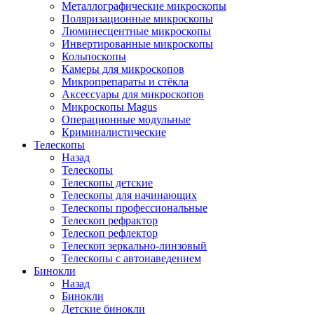
Металлографические микроскопы
Поляризационные микроскопы
Люминесцентные микроскопы
Инвертированные микроскопы
Кольпоскопы
Камеры для микроскопов
Микропрепараты и стёкла
Аксессуары для микроскопов
Микроскопы Magus
Операционные модульные
Криминалистические
Телескопы
Назад
Телескопы
Телескопы детские
Телескопы для начинающих
Телескопы профессиональные
Телескоп рефрактор
Телескоп рефлектор
Телескоп зеркально-линзовый
Телескопы с автонаведением
Бинокли
Назад
Бинокли
Детские бинокли