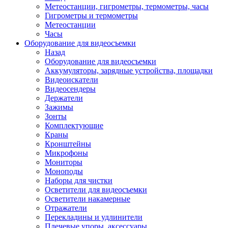
Метеостанции, гигрометры, термометры, часы
Гигрометры и термометры
Метеостанции
Часы
Оборудование для видеосъемки
Назад
Оборудование для видеосъемки
Аккумуляторы, зарядные устройства, площадки
Видеоискатели
Видеосендеры
Держатели
Зажимы
Зонты
Комплектующие
Краны
Кронштейны
Микрофоны
Мониторы
Моноподы
Наборы для чистки
Осветители для видеосъемки
Осветители накамерные
Отражатели
Перекладины и удлинители
Плечевые упоры, аксессуары