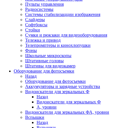
Пульты управления
Радиосистемы
Системы стабилизацции изображения
Слайдеры
Софтбоксы
Стойки
Сумки и рюкзаки для видеооборудования
Тележка и привод
Телепромптеры и кинохлопушки
Фоны
Школьные микроскопы
Штативные головы
Штативы для видеокамер
Оборудование для фотосъемки
Назад
Оборудование для фотосъемки
Аккумуляторы и зарядные устройства
Видоискатели для зеркальных Ф
Назад
Видоискатели для зеркальных Ф
А, уровни
Видоискатели для зеркальных ФА, уровни
Вспышки
Назад
Вспышки