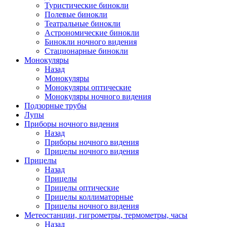
Туристические бинокли
Полевые бинокли
Театральные бинокли
Астрономические бинокли
Бинокли ночного видения
Стационарные бинокли
Монокуляры
Назад
Монокуляры
Монокуляры оптические
Монокуляры ночного видения
Подзорные трубы
Лупы
Приборы ночного видения
Назад
Приборы ночного видения
Прицелы ночного видения
Прицелы
Назад
Прицелы
Прицелы оптические
Прицелы коллиматорные
Прицелы ночного видения
Метеостанции, гигрометры, термометры, часы
Назад