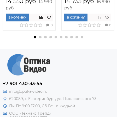
14 550 руб
14 733 руб
14 990
16 990
руб
руб
В КОРЗИНУ
В КОРЗИНУ
0
0
+7 901 430-33-55
info@optika-video.ru
620089, г. Екатеринбург, ул. Циолковского 73
Пн-Пт 9:00-17:00, Сб-Вс - выходной
ООО «Техмакс Трейд»