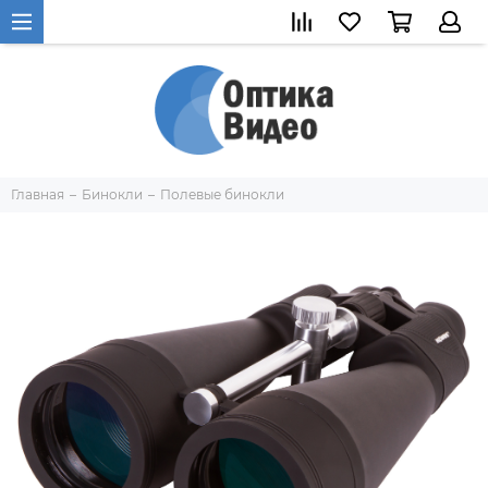
Главная
Бинокли
Полевые бинокли