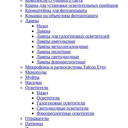
Комплекты студийного света
Краны для установки осветительных приборов
Кронштейны для фотоаппарата
Крышки на объективы фотоаппарата
Лампы
Назад
Лампы
Лампы для галогеновых осветителей
Лампы импульсные
Лампы металлогалоидные
Лампы пилотные
Лампы светодиодные
Лампы флюоресцентные
Микрофоны и радиосистемы Falcon Eyes
Моноподы
Муфты
Насадки
Осветители
Назад
Осветители
Галогеновые осветители
Светодиодные осветители
Флюоресцентные осветители
Отражатели
Патроны