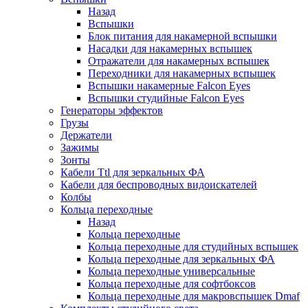
Назад
Вспышки
Блок питания для накамерной вспышки
Насадки для накамерных вспышек
Отражатели для накамерных вспышек
Переходники для накамерных вспышек
Вспышки накамерные Falcon Eyes
Вспышки студийные Falcon Eyes
Генераторы эффектов
Грузы
Держатели
Зажимы
Зонты
Кабели Ttl для зеркальных ФА
Кабели для беспроводных видоискателей
Колбы
Кольца переходные
Назад
Кольца переходные
Кольца переходные для студийных вспышек
Кольца переходные для зеркальных ФА
Кольца переходные универсальные
Кольца переходные для софтбоксов
Кольца переходные для макровспышек Dmaf