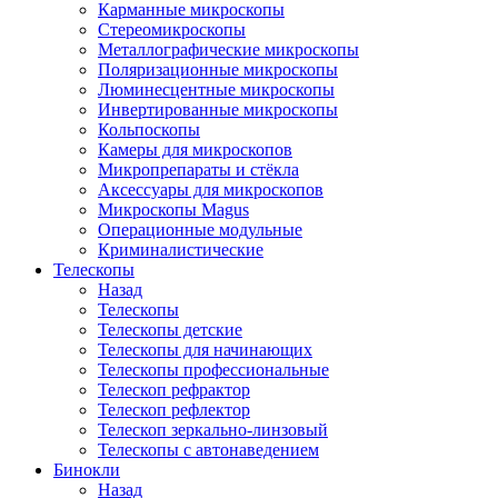
Карманные микроскопы
Стереомикроскопы
Металлографические микроскопы
Поляризационные микроскопы
Люминесцентные микроскопы
Инвертированные микроскопы
Кольпоскопы
Камеры для микроскопов
Микропрепараты и стёкла
Аксессуары для микроскопов
Микроскопы Magus
Операционные модульные
Криминалистические
Телескопы
Назад
Телескопы
Телескопы детские
Телескопы для начинающих
Телескопы профессиональные
Телескоп рефрактор
Телескоп рефлектор
Телескоп зеркально-линзовый
Телескопы с автонаведением
Бинокли
Назад