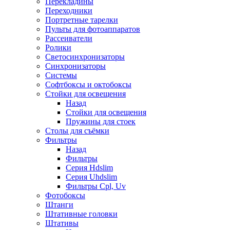
Перекладины
Переходники
Портретные тарелки
Пульты для фотоаппаратов
Рассеиватели
Ролики
Светосинхронизаторы
Синхронизаторы
Системы
Софтбоксы и октобоксы
Стойки для освещения
Назад
Стойки для освещения
Пружины для стоек
Столы для съёмки
Фильтры
Назад
Фильтры
Серия Hdslim
Серия Uhdslim
Фильтры Cpl, Uv
Фотобоксы
Штанги
Штативные головки
Штативы