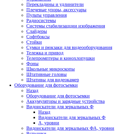
Перекладины и удлинители
Плечевые упоры, аксессуары
Пульты управления
Радиосистемы
Системы стабилизацции изображения
Слайдеры
Софтбоксы
Стойки
Сумки и рюкзаки для видеооборудования
Тележка и привод
Телепромптеры и кинохлопушки
Фоны
Школьные микроскопы
Штативные головы
Штативы для видеокамер
Оборудование для фотосъемки
Назад
Оборудование для фотосъемки
Аккумуляторы и зарядные устройства
Видоискатели для зеркальных Ф
Назад
Видоискатели для зеркальных Ф
А, уровни
Видоискатели для зеркальных ФА, уровни
Вспышки