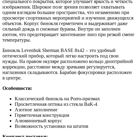
специального покрытия, которое улучшает яркость и четкость
изображения. Широкое поле зрения позволяет охватывать
одним взглядом большие пространства, что незаменимо при
просмотре спортивных мероприятий и изучении движущихся
объектов. Корпус бинокля герметичен и выдерживает даже
сильный дождь и снежные бураны. Внутри он заполнен
азотом, что предотвращает запотевание линз при резкой смене
температуры.
Бинокль Levenhuk Sherman BASE 8x42 – это удобный
оптический прибор, который легко настроить под свои
нужды. На правом окуляре расположено кольцо диоптрийной
коррекции, расстояние между зрачками регулируется,
наглазники складываются. Барабан фокусировки расположен
в центре.
Особенности:
Классический бинокль на Porro-призмах
Просветленная оптика из стекла BaK-4
Азотное заполнение
Герметичная конструкция
Алюминиевый корпус
Возможность установки на штатив
Комплект поставки: