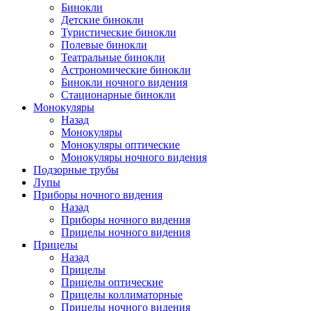
Бинокли
Детские бинокли
Туристические бинокли
Полевые бинокли
Театральные бинокли
Астрономические бинокли
Бинокли ночного видения
Стационарные бинокли
Монокуляры
Назад
Монокуляры
Монокуляры оптические
Монокуляры ночного видения
Подзорные трубы
Лупы
Приборы ночного видения
Назад
Приборы ночного видения
Прицелы ночного видения
Прицелы
Назад
Прицелы
Прицелы оптические
Прицелы коллиматорные
Прицелы ночного видения