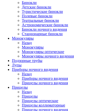
Бинокли
Детские бинокли
Туристические бинокли
Полевые бинокли
Театральные бинокли
Астрономические бинокли
Бинокли ночного видения
Стационарные бинокли
Монокуляры
Назад
Монокуляры
Монокуляры оптические
Монокуляры ночного видения
Подзорные трубы
Лупы
Приборы ночного видения
Назад
Приборы ночного видения
Прицелы ночного видения
Прицелы
Назад
Прицелы
Прицелы оптические
Прицелы коллиматорные
Прицелы ночного видения