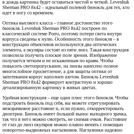
в дождь картинка будет оставаться чистой и четкой. Levenhuk
Sherman PRO 8x42 – идеальный полевой бинокль для тех, кто
идет в ногу со временем.
Оптика высокого класса – главное достоинство этого
бинокля. Levenhuk Sherman PRO 8x42 построен по
классической системе Porro, поэтому потери света внутри
корпуса сведены к нулю. Особенность этого бинокля – в
конструкции объективов используются два оптических
элемента, а окуляры состоят из пяти линз. Такая конструкция
позволила получить плоское поле зрения. Изображение
получается четким и не искаженным по краям. Чтобы
повысить светопропускание, на линзы нанесено полное
многослойное просветление, а для защиты оптики от
запотевания корпус наполнен азотом. Бинокль Levenhuk
Sherman PRO 8x42 формирует контрастную и хорошо
детализированную картинку в живых цветах.
Удобная конструкция – еще один плюс этого бинокля. Чтобы
подстроить бинокль под себя, вы можете отрегулировать
межзрачковое расстояние и, если нужно, откорректировать
диоптрии. Бинокль имеет большой вынос выходного зрачка,
так что в него можно смотреть, не снимая очков. Расстояние
от глаз до линз окуляров можно плавно менять с помощью
поворотно-выдвижных наглазников. Наглазники надежно