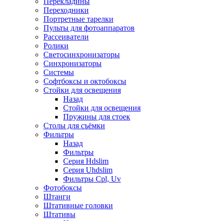
Перекладины
Переходники
Портретные тарелки
Пульты для фотоаппаратов
Рассеиватели
Ролики
Светосинхронизаторы
Синхронизаторы
Системы
Софтбоксы и октобоксы
Стойки для освещения
Назад
Стойки для освещения
Пружины для стоек
Столы для съёмки
Фильтры
Назад
Фильтры
Серия Hdslim
Серия Uhdslim
Фильтры Cpl, Uv
Фотобоксы
Штанги
Штативные головки
Штативы