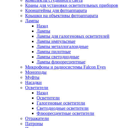
Комплекты студийного света
Краны для установки осветительных приборов
Кронштейны для фотоаппарата
Крышки на объективы фотоаппарата
Лампы
Назад
Лампы
Лампы для галогеновых осветителей
Лампы импульсные
Лампы металлогалоидные
Лампы пилотные
Лампы светодиодные
Лампы флюоресцентные
Микрофоны и радиосистемы Falcon Eyes
Моноподы
Муфты
Насадки
Осветители
Назад
Осветители
Галогеновые осветители
Светодиодные осветители
Флюоресцентные осветители
Отражатели
Патроны