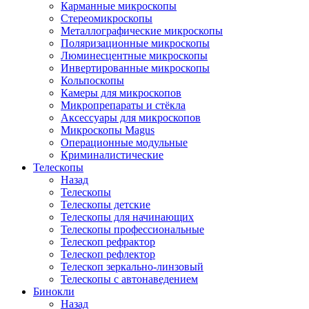
Карманные микроскопы
Стереомикроскопы
Металлографические микроскопы
Поляризационные микроскопы
Люминесцентные микроскопы
Инвертированные микроскопы
Кольпоскопы
Камеры для микроскопов
Микропрепараты и стёкла
Аксессуары для микроскопов
Микроскопы Magus
Операционные модульные
Криминалистические
Телескопы
Назад
Телескопы
Телескопы детские
Телескопы для начинающих
Телескопы профессиональные
Телескоп рефрактор
Телескоп рефлектор
Телескоп зеркально-линзовый
Телескопы с автонаведением
Бинокли
Назад