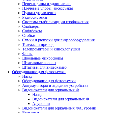
Перекладины и удлинители
Плечевые упоры, аксессуары
Пульты управления
Радиосистемы
Системы стабилизацции изображения
Слайдеры
Софтбоксы
Стойки
Сумки и рюкзаки для видеооборудования
Тележка и привод
Телепромптеры и кинохлопушки
Фоны
Школьные микроскопы
Штативные головы
Штативы для видеокамер
Оборудование для фотосъемки
Назад
Оборудование для фотосъемки
Аккумуляторы и зарядные устройства
Видоискатели для зеркальных Ф
Назад
Видоискатели для зеркальных Ф
А, уровни
Видоискатели для зеркальных ФА, уровни
Вспышки