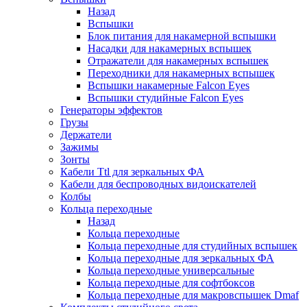
Назад
Вспышки
Блок питания для накамерной вспышки
Насадки для накамерных вспышек
Отражатели для накамерных вспышек
Переходники для накамерных вспышек
Вспышки накамерные Falcon Eyes
Вспышки студийные Falcon Eyes
Генераторы эффектов
Грузы
Держатели
Зажимы
Зонты
Кабели Ttl для зеркальных ФА
Кабели для беспроводных видоискателей
Колбы
Кольца переходные
Назад
Кольца переходные
Кольца переходные для студийных вспышек
Кольца переходные для зеркальных ФА
Кольца переходные универсальные
Кольца переходные для софтбоксов
Кольца переходные для макровспышек Dmaf