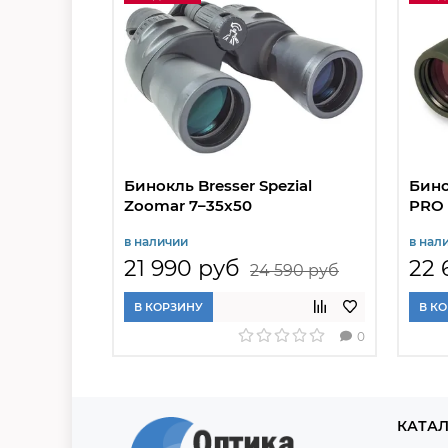
Бинокль Bresser Spezial
Бино
Zoomar 7–35x50
PRO 
в наличии
в нал
21 990 руб
22 
24 590 руб
В КОРЗИНУ
В К
0
КАТАЛ