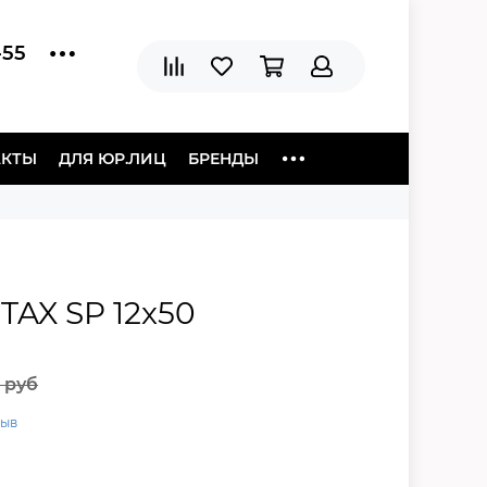
-55
АКТЫ
ДЛЯ ЮР.ЛИЦ
БРЕНДЫ
TAX SP 12x50
 руб
зыв