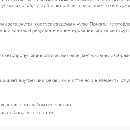
учается яркой, чистой и четкой не только днем, но и в суме
ери света внутри корпуса сведены к нулю. Призмы изготовле
ной зрачок. В результате виньетирование картинки отсутс
светопропускание оптики. Бинокль дает «живое» изображе
ащищает внутренний механизм и оптические элементы от у
аблюдения при слабом освещении
ливать бинокль на штатив