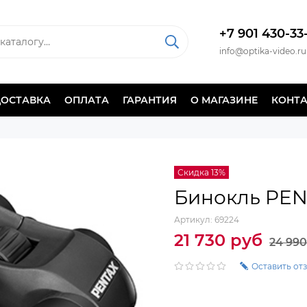
+7 901 430-33
info@optika-video.ru
ДОСТАВКА
ОПЛАТА
ГАРАНТИЯ
О МАГАЗИНЕ
КОНТ
Скидка 13%
Бинокль PEN
Артикул:
69224
21 730 руб
24 990
Оставить от