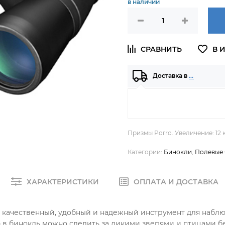
в наличии
Доставка в
…
Призмы Porro. Увеличение: 12 
Категории:
Бинокли
,
Полевые
ХАРАКТЕРИСТИКИ
ОПЛАТА И ДОСТАВКА
то качественный, удобный и надежный инструмент для набл
 бинокль можно следить за дикими зверями и птицами без 