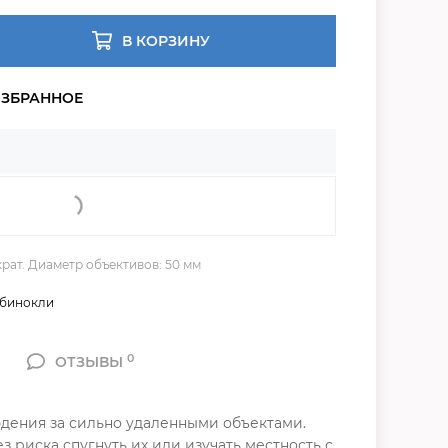
В КОРЗИНУ
крат. Диаметр объективов: 50 мм
 бинокли
0
ОТЗЫВЫ
юдения за сильно удаленными объектами.
риска спугнуть их или изучать местность с