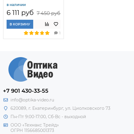
в наличии
6 111 руб
7 450 руб
В КОРЗИНУ
1
+7 901 430-33-55
info@optika-video.ru
620089, г. Екатеринбург, ул. Циолковского 73
Пн-Пт 9:00-17:00, Сб-Вс - выходной
ООО «Техмакс Трейд»
ОГРН 1156685001373