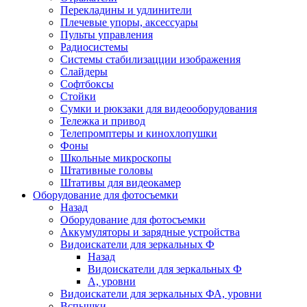
Перекладины и удлинители
Плечевые упоры, аксессуары
Пульты управления
Радиосистемы
Системы стабилизацции изображения
Слайдеры
Софтбоксы
Стойки
Сумки и рюкзаки для видеооборудования
Тележка и привод
Телепромптеры и кинохлопушки
Фоны
Школьные микроскопы
Штативные головы
Штативы для видеокамер
Оборудование для фотосъемки
Назад
Оборудование для фотосъемки
Аккумуляторы и зарядные устройства
Видоискатели для зеркальных Ф
Назад
Видоискатели для зеркальных Ф
А, уровни
Видоискатели для зеркальных ФА, уровни
Вспышки