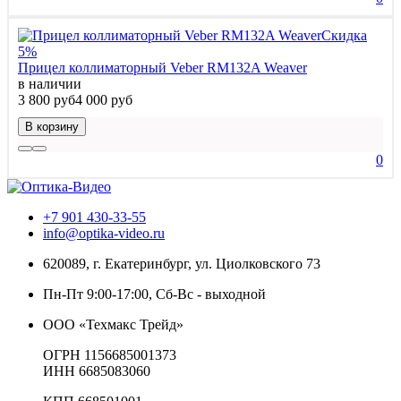
Скидка
5%
Прицел коллиматорный Veber RM132A Weaver
в наличии
3 800 руб
4 000 руб
В корзину
0
+7 901 430-33-55
info@optika-video.ru
620089, г. Екатеринбург, ул. Циолковского 73
Пн-Пт 9:00-17:00, Сб-Вс - выходной
ООО «Техмакс Трейд»
ОГРН 1156685001373
ИНН 6685083060