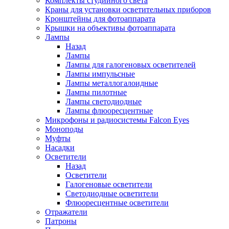
Комплекты студийного света
Краны для установки осветительных приборов
Кронштейны для фотоаппарата
Крышки на объективы фотоаппарата
Лампы
Назад
Лампы
Лампы для галогеновых осветителей
Лампы импульсные
Лампы металлогалоидные
Лампы пилотные
Лампы светодиодные
Лампы флюоресцентные
Микрофоны и радиосистемы Falcon Eyes
Моноподы
Муфты
Насадки
Осветители
Назад
Осветители
Галогеновые осветители
Светодиодные осветители
Флюоресцентные осветители
Отражатели
Патроны