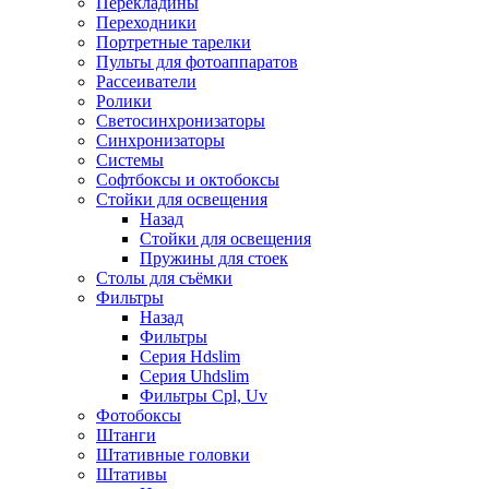
Перекладины
Переходники
Портретные тарелки
Пульты для фотоаппаратов
Рассеиватели
Ролики
Светосинхронизаторы
Синхронизаторы
Системы
Софтбоксы и октобоксы
Стойки для освещения
Назад
Стойки для освещения
Пружины для стоек
Столы для съёмки
Фильтры
Назад
Фильтры
Серия Hdslim
Серия Uhdslim
Фильтры Cpl, Uv
Фотобоксы
Штанги
Штативные головки
Штативы