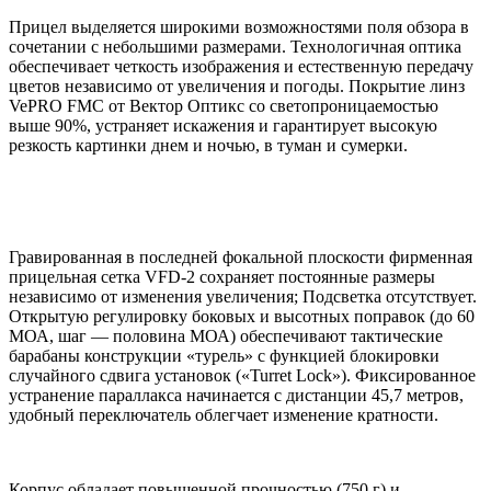
Прицел выделяется широкими возможностями поля обзора в
сочетании с небольшими размерами. Технологичная оптика
обеспечивает четкость изображения и естественную передачу
цветов независимо от увеличения и погоды. Покрытие линз
VePRO FMC от Вектор Оптикс со светопроницаемостью
выше 90%, устраняет искажения и гарантирует высокую
резкость картинки днем и ночью, в туман и сумерки.
Гравированная в последней фокальной плоскости фирменная
прицельная сетка VFD-2 сохраняет постоянные размеры
независимо от изменения увеличения; Подсветка отсутствует.
Открытую регулировку боковых и высотных поправок (до 60
МОА, шаг — половина МОА) обеспечивают тактические
барабаны конструкции «турель» с функцией блокировки
случайного сдвига установок («Turret Lock»). Фиксированное
устранение параллакса начинается с дистанции 45,7 метров,
удобный переключатель облегчает изменение кратности.
Корпус обладает повышенной прочностью (750 г) и