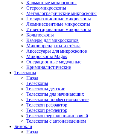
Карманные микроскопы
Стереомикроскопы
Металлографические микроскопы
Поляризационные микроскопы
Люминесцентные микроскопы
Инвертированные микроскопы
Кольпоскопы
Камеры для микроскопов
Микропрепараты и стёкла
Аксессуары для микроскопов
Микроскопы Magus
Операционные модульные
Криминалистические
Телескопы
Назад
Телескопы
Телескопы детские
Телескопы для начинающих
Телескопы профессиональные
Телескоп рефрактор
Телескоп рефлектор
Телескоп зеркально-линзовый
Телескопы с автонаведением
Бинокли
Назад