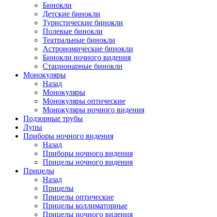
Бинокли
Детские бинокли
Туристические бинокли
Полевые бинокли
Театральные бинокли
Астрономические бинокли
Бинокли ночного видения
Стационарные бинокли
Монокуляры
Назад
Монокуляры
Монокуляры оптические
Монокуляры ночного видения
Подзорные трубы
Лупы
Приборы ночного видения
Назад
Приборы ночного видения
Прицелы ночного видения
Прицелы
Назад
Прицелы
Прицелы оптические
Прицелы коллиматорные
Прицелы ночного видения