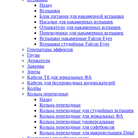
Назад
Вспышки
Блок питания для накамерной вспышки
Насадки для накамерных вспышек
Отражатели для накамерных вспышек
Переходники для накамерных вспышек
Вспышки накамерные Falcon Eyes
Вспышки студийные Falcon Eyes
Генераторы эффектов
Грузы
Держатели
Зажимы
Зонты
Кабели Ttl для зеркальных ФА
Кабели для беспроводных видоискателей
Колбы
Кольца переходные
Назад
Кольца переходные
Кольца переходные для студийных вспышек
Кольца переходные для зеркальных ФА
Кольца переходные универсальные
Кольца переходные для софтбоксов
Кольца переходные для макровспышек Dmaf